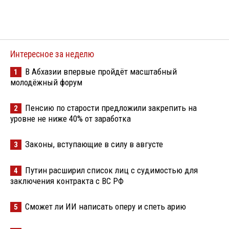
Интересное за неделю
В Абхазии впервые пройдёт масштабный
1
молодёжный форум
Пенсию по старости предложили закрепить на
2
уровне не ниже 40% от заработка
Законы, вступающие в силу в августе
3
Путин расширил список лиц с судимостью для
4
заключения контракта с ВС РФ
Сможет ли ИИ написать оперу и спеть арию
5