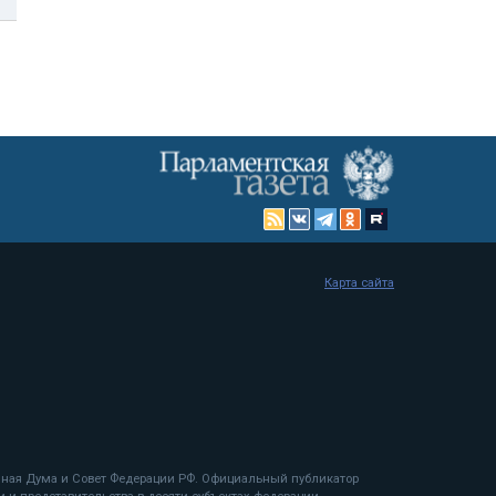
Карта сайта
енная Дума и Совет Федерации РФ. Официальный публикатор