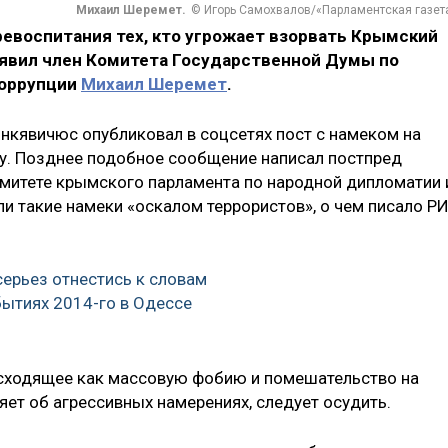
Михаил Шеремет.
© Игорь Самохвалов/«Парламентская газет
ревоспитания тех, кто угрожает взорвать Крымский
аявил член Комитета Государственной Думы по
коррупции
Михаил Шеремет
.
нкявичюс опубликовал в соцсетях пост с намеком на
у. Позднее подобное сообщение написал постпред
омитете крымского парламента по народной дипломатии 
 такие намеки «оскалом террористов», о чем писало Р
серьез отнестись к словам
ытиях 2014-го в Одессе
сходящее как массовую фобию и помешательство на
ляет об агрессивных намерениях, следует осудить.