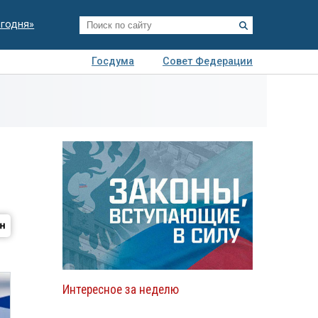
егодня»
Госдума
Совет Федерации
я
Авто
Недвижимость
Технологии
иза
Интересное за неделю