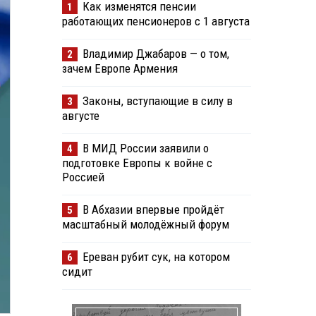
Как изменятся пенсии
1
работающих пенсионеров с 1 августа
Владимир Джабаров — о том,
2
зачем Европе Армения
Законы, вступающие в силу в
3
августе
В МИД России заявили о
4
подготовке Европы к войне с
Россией
В Абхазии впервые пройдёт
5
масштабный молодёжный форум
Ереван рубит сук, на котором
6
сидит