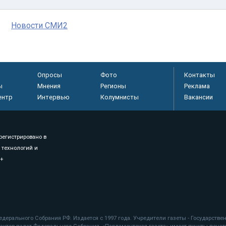
Новости СМИ2
Опросы
Фото
Контакты
ы
Мнения
Регионы
Реклама
ентр
Интервью
Колумнисты
Вакансии
регистрировано в
 технологий и
8+
.
дерального Собрания РФ. Издается с 1997 года. Учредители газеты - Государств