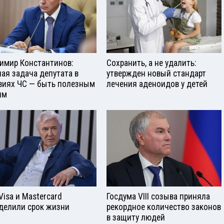
имир Константинов:
Сохранить, а не удалить:
ная задача депутата в
утвержден новый стандарт
виях ЧС — быть полезным
лечения аденоидов у детей
ям
Visа и Mastercard
Госдума VIII созыва приняла
делили срок жизни
рекордное количество законов
в защиту людей