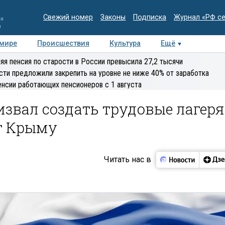
Свежий номер
Законы
Подписка
Журнал «РФ с
ия
и
 мире
Происшествия
Культура
Ещё
Медиацентр
Интервью
Колумнисты
Делова
яя пенсия по старости в России превысила 27,2 тысячи
эксперт
сти предложили закрепить на уровне не ниже 40% от заработка
енсии работающих пенсионеров с 1 августа
звал создать трудовые лагеря
ет Крыму
Читать нас в