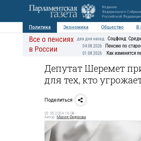
Издание
Федерального Собран
Российской Федераци
Политика
Экономика
Общество
В
Все о пенсиях
Фото
Авторы
Персоны
Мнения
Регионы
Соцфонд: Средн
два дня назад
Пенсию по старо
04.08.2026
в России
Как изменятся п
01.08.2026
Депутат Шеремет при
для тех, кто угрожа
Поделиться
02.05.2024 16:08
Автор:
Мария Федорова