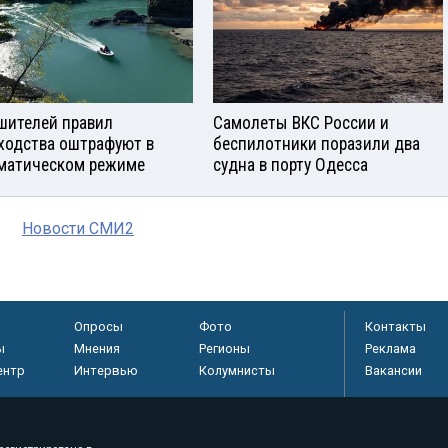
шителей правил
Самолеты ВКС России и
ходства оштрафуют в
беспилотники поразили два
матическом режиме
судна в порту Одесса
Новости СМИ2
Опросы
Фото
Контакты
ы
Мнения
Регионы
Реклама
ентр
Интервью
Колумнисты
Вакансии