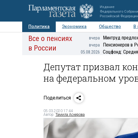
Издание
Федерального Собран
Российской Федераци
Политика
Экономика
Общество
В
Все о пенсиях
Фото
Авторы
Персоны
Мнения
Регионы
Минтруд предлож
вчера
Пенсионеров в Р
вчера
в России
Соцфонд: Средня
05.08.2026
Депутат призвал ко
на федеральном уро
Поделиться
05.03.2020 17:44
Автор:
Тамила Аскерова