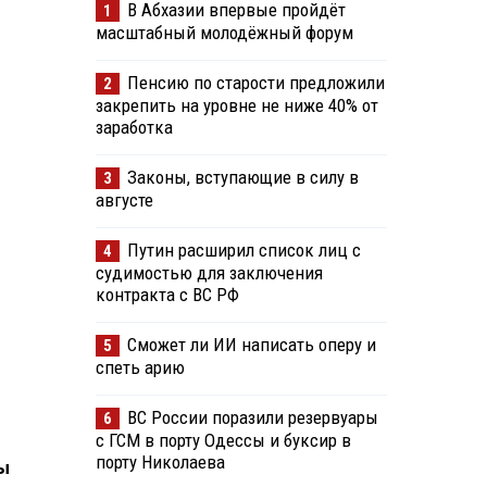
В Абхазии впервые пройдёт
1
масштабный молодёжный форум
Пенсию по старости предложили
2
закрепить на уровне не ниже 40% от
заработка
Законы, вступающие в силу в
3
августе
Путин расширил список лиц с
4
судимостью для заключения
контракта с ВС РФ
Сможет ли ИИ написать оперу и
5
спеть арию
ВС России поразили резервуары
6
с ГСМ в порту Одессы и буксир в
порту Николаева
ы