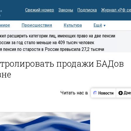
Свежий номер
Законы
Подписка
Журнал «РФ с
ия
и
 мире
Происшествия
Культура
Ещё
Медиацентр
Интервью
Колумнисты
Делова
ил расширить категории лиц, имеющих право на две пенсии
эксперт
оссии за год стало меньше на 409 тысяч человек
я пенсия по старости в России превысила 27,2 тысячи
нтролировать продажи БАДов
вне
Читать нас в