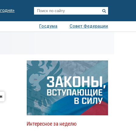
егодня»
Госдума
Совет Федерации
я
Авто
Недвижимость
Технологии
иза
Интересное за неделю