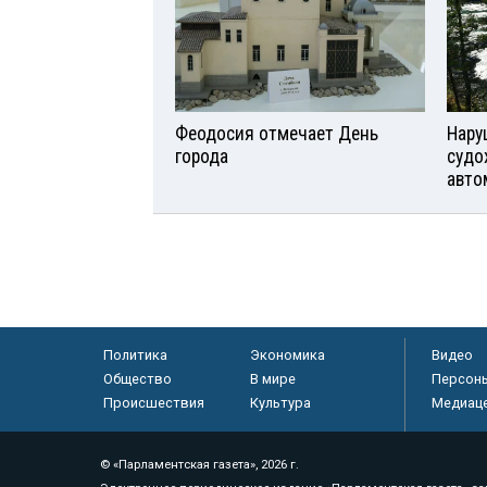
Феодосия отмечает День
Нару
города
судо
авто
Политика
Экономика
Видео
Общество
В мире
Персон
Происшествия
Культура
Медиац
© «Парламентская газета», 2026 г.