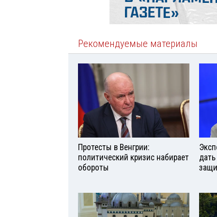
Рекомендуемые материалы
Протесты в Венгрии:
Эксп
политический кризис набирает
дать
обороты
защи