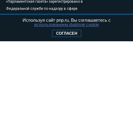
«Парламентская газета» зарегистрировано в
Федеральной службе по надзору в сфере
связи, информационных технологий и
Используя сайт pnp.ru, Вы соглашаетесь с
массовых коммуникаций (Роскомнадзор) 05
использованием файлов cookie
августа 2011 года. 18+
СОГЛАСЕН
Свидетельство о регистрации Эл № ФС77-
46097
Учредитель — АНО «Парламентская газета»
Исполняющий обязанности главного
редактора — Абдуллаев М.Р.
Тел.: +7 (495) 637–69–79 E-mail:
pg@pnp.ru
«Парламентская газета» - официальное еженедельное издание
Федерального Собрания РФ. Издается с 1997 года. Учредители
газеты - Государственная Дума и Совет Федерации РФ. Официальный
публикатор федеральных конституционных законов, федеральных
законов и актов палат Федерального Собрания. «Парламентская
газета» имеет пункты печати и представительства в десяти субъектах
федерации.
Сайт «Парламентской газеты» - это оперативные новости и
достоверная информация о принимаемых в стране законах и