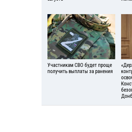
Участникам СВО будет проще
«Дер
получить выплаты за ранения
конт
осво
Конс
безо
Донб