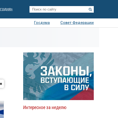
егодня»
Госдума
Совет Федерации
я
Авто
Недвижимость
Технологии
иза
Интересное за неделю