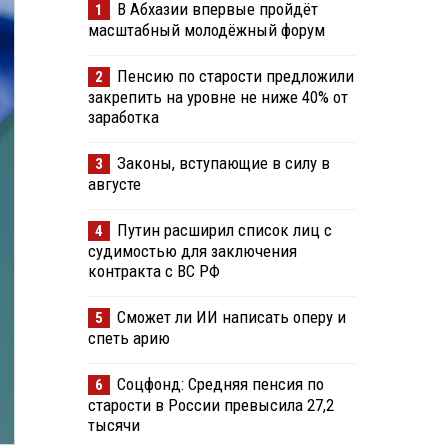
В Абхазии впервые пройдёт
1
масштабный молодёжный форум
Пенсию по старости предложили
2
закрепить на уровне не ниже 40% от
заработка
Законы, вступающие в силу в
3
августе
Путин расширил список лиц с
4
судимостью для заключения
контракта с ВС РФ
Сможет ли ИИ написать оперу и
5
спеть арию
Соцфонд: Средняя пенсия по
6
старости в России превысила 27,2
тысячи