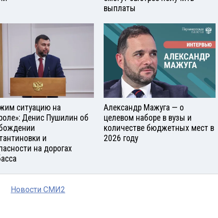
выплаты
жим ситуацию на
Александр Мажуга — о
роле»: Денис Пушилин об
целевом наборе в вузы и
бождении
количестве бюджетных мест в
тантиновки и
2026 году
пасности на дорогах
асса
Новости СМИ2