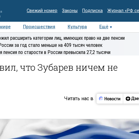
Свежий номер
Законы
Подписка
Журнал «РФ с
ия
и
 мире
Происшествия
Культура
Ещё
Медиацентр
Интервью
Колумнисты
Делова
жил расширить категории лиц, имеющих право на две пенсии
эксперт
России за год стало меньше на 409 тысяч человек
я пенсия по старости в России превысила 27,2 тысячи
вил, что Зубарев ничем не
Читать нас в