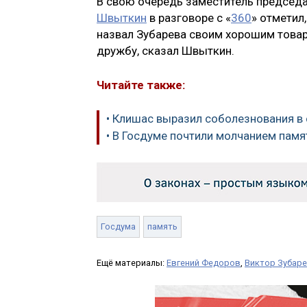
В свою очередь заместитель председ
Швыткин
в разговоре с «
360
» отметил
назвал Зубарева своим хорошим товар
дружбу, сказал Швыткин.
Читайте также:
• Клишас выразил соболезнования в 
• В Госдуме почтили молчанием памя
Госдума
память
Ещё материалы:
Евгений Федоров
,
Виктор Зубар