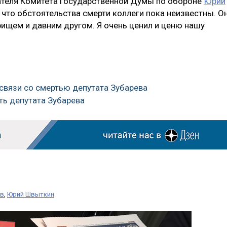
ателя Комитета Государственной Думы по обороне
Юрий
, что обстоятельства смерти коллеги пока неизвестны. О
ищем и давним другом. Я очень ценил и ценю нашу
связи со смертью депутата Зубарева
ть депутата Зубарева
ев
,
Юрий Швыткин