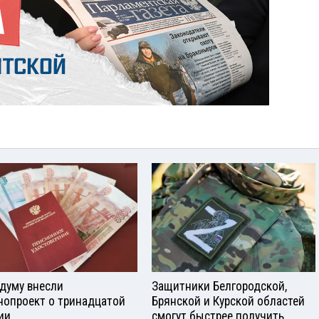
сдуму внесли
Защитники Белгородской,
нопроект о тринадцатой
Брянской и Курской областей
ии
смогут быстрее получить