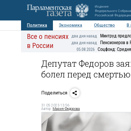
Издание
Федерального Собран
Российской Федераци
Политика
Экономика
Общество
В
Все о пенсиях
Фото
Авторы
Персоны
Мнения
Регионы
Минтруд предло
два дня назад
Пенсионеров в 
два дня назад
в России
Соцфонд: Средня
05.08.2026
Депутат Федоров зая
болел перед смертью
Поделиться
31.05.2023 13:56
Автор:
Мария Федорова