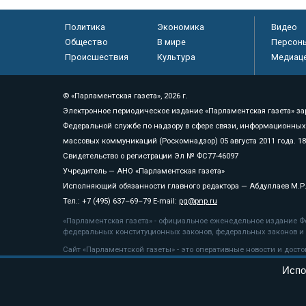
Политика
Экономика
Видео
Общество
В мире
Персон
Происшествия
Культура
Медиац
© «Парламентская газета», 2026 г.
Электронное периодическое издание «Парламентская газета» за
Федеральной службе по надзору в сфере связи, информационных
массовых коммуникаций (Роскомнадзор) 05 августа 2011 года. 1
Свидетельство о регистрации Эл № ФС77-46097
Учредитель — АНО «Парламентская газета»
Исполняющий обязанности главного редактора — Абдуллаев М.Р
Тел.: +7 (495) 637–69–79 E-mail:
pg@pnp.ru
«Парламентская газета» - официальное еженедельное издание Фе
федеральных конституционных законов, федеральных законов и а
Сайт «Парламентской газеты» - это оперативные новости и дост
«Парламентской газеты» активная ссылка на pnp.ru обязательна.
Испо
На информационном ресурсе применяются
рекомендательные т
Положение о защите персональных данных