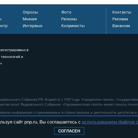
Опросы
Фото
Контакты
ы
Мнения
Регионы
Реклама
ентр
Интервью
Колумнисты
Вакансии
регистрировано в
 технологий и
8+
.
дерального Собрания РФ. Издается с 1997 года. Учредители газеты - Государств
ктов палат Федерального Собрания. «Парламентская газета» имеет пункты печати
оверная информация о принимаемых в стране законах и деятельности депутатов и
льзуя сайт pnp.ru, Вы соглашаетесь с
использованием файлов c
ехнологии
СОГЛАСЕН