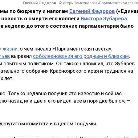
Евгений Федоров.
© Игорь Самохвалов/«Парламентская газет
умы по бюджету и налогам
Евгений Федоров
(«Едина
о новость о смерти его коллеги
Виктора Зубарева
за неделю до этого состояние парламентария было
у жизни
, о чем писала «Парламентская газета».
льев
выразил
соболезнования его родным и близким
,
 опытным политиком. Он также напомнил, что Зубарев
тельного собрания Красноярского края и трудился на
х лет.
наю. Только недавно получил это известие и сейчас
ю назад или две я его видел, все в порядке было», —
депутатом комитета и в целом Госдумы.