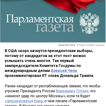
Алексей Чепа.
© пресс-служба Госдумы
В США скоро начнутся президентские выборы,
потому от кандидатов на этот пост можно
услышать очень многое. Так первый
зампредседателя Комитета Госдумы по
международным делам
Алексей Чепа
прокомментировал RT слова Дональда Трампа.
Ранее кандидат от республиканцев заявил, что якобы
угрожал Президенту России
Владимиру Путину
, что
«нанесет удар по центру Москвы», если та будет
«преследовать
»
Киев
, о чем писала «Парламентская
газета». В Кремле его слова назвали