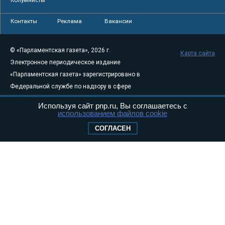
Контакты
Реклама
Вакансии
© «Парламентская газета», 2026 г.
Карта сайта
Электронное периодическое издание
«Парламентская газета» зарегистрировано в
Федеральной службе по надзору в сфере
связи, информационных технологий и
Используя сайт pnp.ru, Вы соглашаетесь с
массовых коммуникаций (Роскомнадзор) 05
использованием файлов cookie
августа 2011 года. 18+
СОГЛАСЕН
Свидетельство о регистрации Эл № ФС77-
46097
Учредитель — АНО «Парламентская газета»
Исполняющий обязанности главного
редактора — Абдуллаев М.Р.
Тел.: +7 (495) 637–69–79 E-mail:
pg@pnp.ru
«Парламентская газета» - официальное еженедельное издание
Федерального Собрания РФ. Издается с 1997 года. Учредители