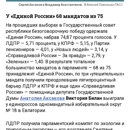
Сергей Аксенов и Владимир Константинов.
© Алексей Павлишак/ТАСС
У «Единой России» 68 мандатов из 75
На прошедших выборах в Государственный совет
республики безоговорочную победу одержала
«Единая Россия», набрав 74,87 процента голосов. У
ЛДПР — 5,71 процента, у КПРФ — 5,15, у Партии
пенсионеров — 4,01, у «Новых людей» — 3,14, у
«Справедливой России — За правду» — 2,79, у
«Зеленых» — 1,40. В результате тотальное
большинство мандатов в парламенте — 68 из 75
принадлежит «Единой России», по три «утешительных»
мандата получили преодолевшие пятипроцентный
барьер ЛДПР и КПРФ и еще один «Справедливая
Россия» — помощница депутата Государственной
Думы
Анатолия Аксакова
Виктория Билан
выиграла
у единороссов одномандатный избирательный округ
№ 18 в Евпатории.
ЛДПР получила парламентский комитет по экологии и
природным ресурсам — его возглавила Светлана