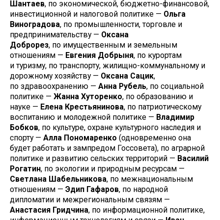
Шантаев
, по экономической, бюджетно-финансовой,
инвестиционной и налоговой политике —
Ольга
Виноградова
, по промышленности, торговле и
предпринимательству —
Оксана
Доброрез
, по имущественным и земельным
отношениям —
Евгения Добрыня
, по курортам
и туризму, по транспорту, жилищно-коммунальному и
дорожному хозяйству —
Оксана Сацик
,
по здравоохранению —
Анна Рубель
, по социальной
политике —
Жанна Хуторенко
, по образованию и
науке —
Елена Крестьянинова
, по патриотическому
воспитанию и молодежной политике —
Владимир
Бобков
, по культуре, охране культурного наследия и
спорту —
Алла Пономаренко
(одновременно она
будет работать и зампредом Госсовета), по аграрной
политике и развитию сельских территорий —
Василий
Рогатин
, по экологии и природным ресурсам —
Светлана Шабельникова
, по межнациональным
отношениям —
Эдип Гафаров
, по народной
дипломатии и межрегиональным связям —
Анастасия Гридчина
, по информационной политике,