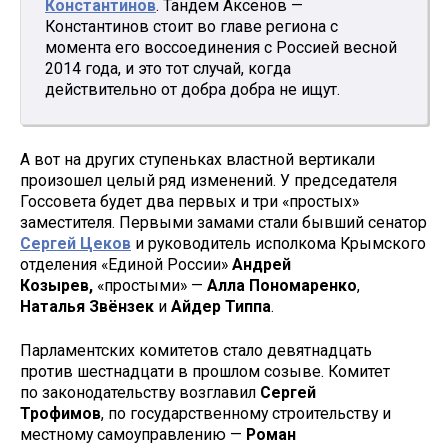
Константинов
. Тандем Аксенов —
Константинов стоит во главе региона с
момента его воссоединения с Россией весной
2014 года, и это тот случай, когда
действительно от добра добра не ищут.
А вот на других ступеньках властной вертикали
произошел целый ряд изменений. У председателя
Госсовета будет два первых и три «простых»
заместителя. Первыми замами стали бывший сенатор
Сергей Цеков
и руководитель исполкома Крымского
отделения «Единой России»
Андрей
Козырев,
«простыми» —
Алла Пономаренко
,
Наталья Звёнзек
и
Айдер Типпа
.
Парламентских комитетов стало девятнадцать
против шестнадцати в прошлом созыве. Комитет
по законодательству возглавил
Сергей
Трофимов
, по государственному строительству и
местному самоуправлению —
Роман