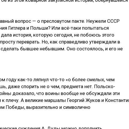
лавный вопрос — о пресловутом пакте. Неужели СССР
ия Гитлера и Польши? Или всё-таки попытаться
дала история, которую сегодня, не побоюсь этого
росту переврать. Но, как справедливо утверждали в
 сделать бывшее небывшим. Оно состоялось, и его не
 году как-то ляпнул что-то «о более смелых, чем
ешь, даже спорить не о чем, предмета нет. Польско-
войны доказало, что воины вообще не обсуждали эти
 к плечу. А великие маршалы Георгий Жуков и Константи
м Победы, выразительно и символично
гические суждения А. Дуды можно дополнить