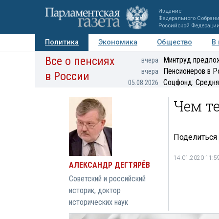
Издание
Федерального Собран
Российской Федераци
Политика
Экономика
Общество
В
Все о пенсиях
Фото
Авторы
Персоны
Мнения
Регионы
Минтруд предлож
вчера
Пенсионеров в Р
вчера
в России
Соцфонд: Средня
05.08.2026
Чем т
Поделиться
14.01.2020 11:5
АЛЕКСАНДР ДЕГТЯРЁВ
Советский и российский
историк, доктор
исторических наук