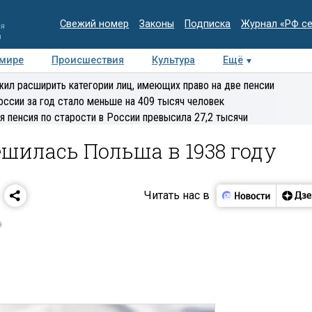
Свежий номер
Законы
Подписка
Журнал «РФ с
ия
и
 мире
Происшествия
Культура
Ещё
Медиацентр
Интервью
Колумнисты
Делова
ил расширить категории лиц, имеющих право на две пенсии
эксперт
оссии за год стало меньше на 409 тысяч человек
я пенсия по старости в России превысила 27,2 тысячи
ешилась Польша в 1938 году
Читать нас в
9