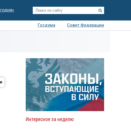
егодня»
Госдума
Совет Федерации
я
Авто
Недвижимость
Технологии
иза
Интересное за неделю