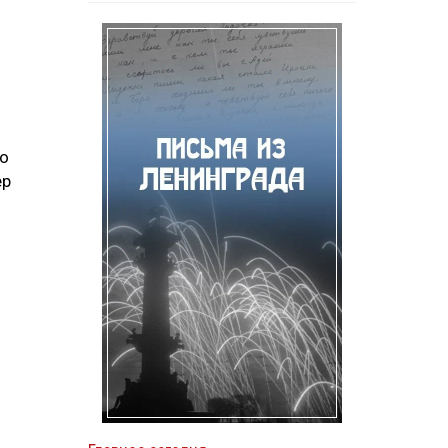
но
ер