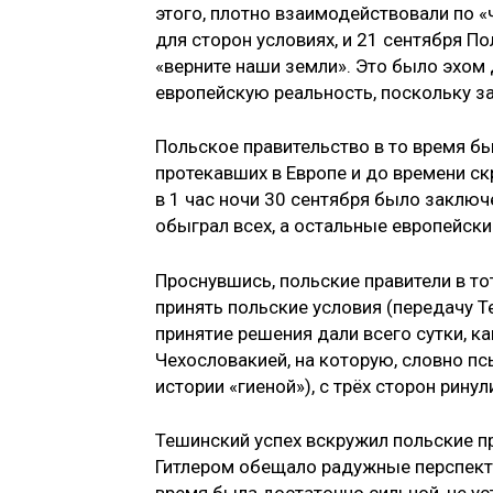
этого, плотно взаимодействовали по 
для сторон условиях, и 21 сентября 
«верните наши земли». Это было эхом
европейскую реальность, поскольку з
Польское правительство в то время б
протекавших в Европе и до времени ск
в 1 час ночи 30 сентября было заклю
обыграл всех, а остальные европейски
Проснувшись, польские правители в то
принять польские условия (передачу Т
принятие решения дали всего сутки, к
Чехословакией, на которую, словно пс
истории «гиеной»), с трёх сторон рину
Тешинский успех вскружил польские п
Гитлером обещало радужные перспект