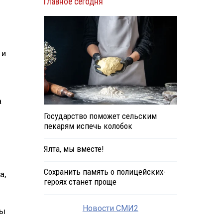
Главное сегодня
 и
а
Государство поможет сельским
пекарям испечь колобок
Ялта, мы вместе!
Сохранить память о полицейских-
а,
героях станет проще
Новости СМИ2
бы