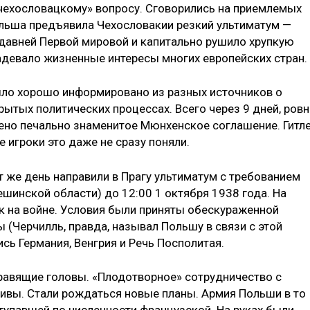
«чехословацкому» вопросу. Сговорились на приемлемых
Польша предъявила Чехословакии резкий ультиматум —
 давней Первой мировой и капитально рушило хрупкую
адевало жизненные интересы многих европейских стран.
ыло хорошо информировано из разных источников о
рытых политических процессах. Всего через 9 дней, ров
чено печально знаменитое Мюнхенское соглашение. Гитл
е игроки это даже не сразу поняли.
т же день направили в Прагу ультиматум с требованием
ешинской области) до 12:00 1 октября 1938 года. На
ак на войне. Условия были приняты обескураженной
ы (Черчилль, правда, называл Польшу в связи с этой
лись Германия, Венгрия и Речь Посполитая.
равящие головы. «Плодотворное» сотрудничество с
ивы. Стали рождаться новые планы. Армия Польши в то