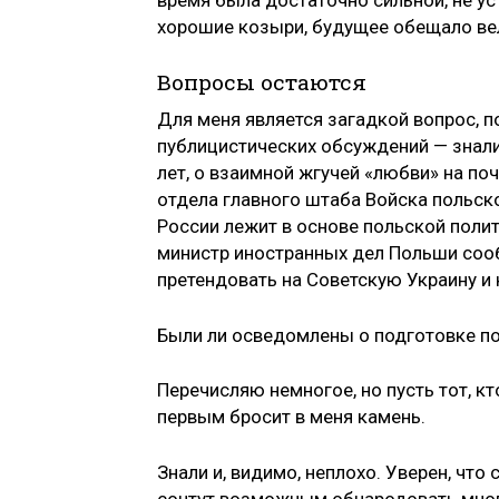
время была достаточно сильной, не ус
хорошие козыри, будущее обещало ве
Вопросы остаются
Для меня является загадкой вопрос, 
публицистических обсуждений — знали
лет, о взаимной жгучей «любви» на по
отдела главного штаба Войска польско
России лежит в основе польской полити
министр иностранных дел Польши соо
претендовать на Советскую Украину и
Были ли осведомлены о подготовке по
Перечисляю немногое, но пусть тот, кт
первым бросит в меня камень.
Знали и, видимо, неплохо. Уверен, чт
сочтут возможным обнародовать много