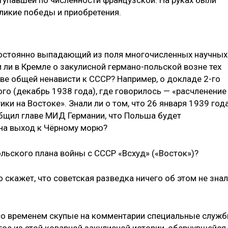
тупавшей по численности французской. На руках были
ликие победы и приобретения.
постоянно выпадающий из поля многочисленных научных
 ли в Кремле о закулисной германо-польской возне тех
чве общей ненависти к СССР? Например, о докладе 2-го
го (декабрь 1938 года), где говорилось — «расчленение
ки на Востоке». Знали ли о том, что 26 января 1939 год
бщил главе МИД Германии, что Польша будет
 на выход к Чёрному морю?
льского плана войны с СССР «Всхуд» («Восток»)?
о скажет, что советская разведка ничего об этом не знал
о со временем скупые на комментарии специальные служ
е из этой коварной закулисной истории, обернувшейся