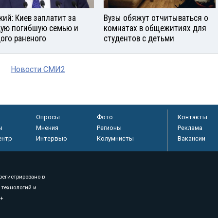
кий: Киев заплатит за
Вузы обяжут отчитываться о
ую погибшую семью и
комнатах в общежитиях для
ого раненого
студентов с детьми
Новости СМИ2
Опросы
Фото
Контакты
ы
Мнения
Регионы
Реклама
ентр
Интервью
Колумнисты
Вакансии
регистрировано в
 технологий и
8+