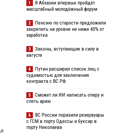
В Абхазии впервые пройдёт
1
масштабный молодёжный форум
Пенсию по старости предложили
2
закрепить на уровне не ниже 40% от
заработка
Законы, вступающие в силу в
3
августе
Путин расширил список лиц с
4
судимостью для заключения
контракта с ВС РФ
Сможет ли ИИ написать оперу и
5
спеть арию
ВС России поразили резервуары
6
с ГСМ в порту Одессы и буксир в
порту Николаева
до