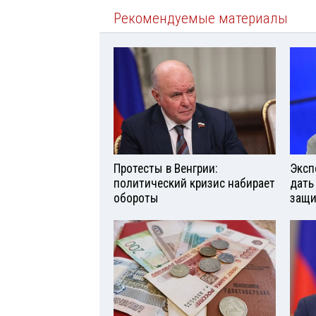
Рекомендуемые материалы
Протесты в Венгрии:
Эксп
политический кризис набирает
дать
обороты
защи