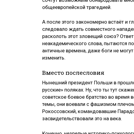
общеевропейской трагедией.
А после этого закономерно встаёт и г
следовало ждать совместного нападен
расколоть этот зловещий союз? Ответ 
неакадемического слова, пытаются поп
античные времена, даже боги не могут
изменить.
Вместо послесловия
Нынешний президент Польши в прошлом
русские» поляках. Ну, что ты тут скаж
советское боевое братство во время 
темы, они воевали с фашизмом плечом
Рокоссовский, командовавшие Парадо
засвидетельствовали это на века.
Конечно, незрелые историко-психоло