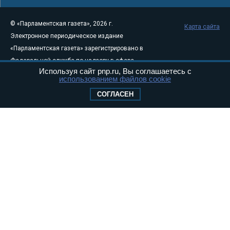
© «Парламентская газета», 2026 г.
Карта сайта
Электронное периодическое издание
«Парламентская газета» зарегистрировано в
Федеральной службе по надзору в сфере
Используя сайт pnp.ru, Вы соглашаетесь с
связи, информационных технологий и
использованием файлов cookie
массовых коммуникаций (Роскомнадзор) 05
СОГЛАСЕН
августа 2011 года. 18+
Свидетельство о регистрации Эл № ФС77-
46097
Учредитель — АНО «Парламентская газета»
Исполняющий обязанности главного
редактора — Абдуллаев М.Р.
Тел.: +7 (495) 637–69–79 E-mail:
pg@pnp.ru
«Парламентская газета» - официальное еженедельное издание
Федерального Собрания РФ. Издается с 1997 года. Учредители
газеты - Государственная Дума и Совет Федерации РФ. Официальный
публикатор федеральных конституционных законов, федеральных
законов и актов палат Федерального Собрания. «Парламентская