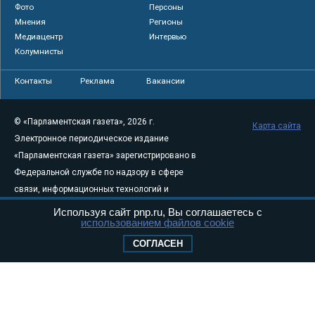
Фото
Персоны
Мнения
Регионы
Медиацентр
Интервью
Колумнисты
Контакты
Реклама
Вакансии
© «Парламентская газета», 2026 г.
Карта сайта
Электронное периодическое издание
«Парламентская газета» зарегистрировано в
Федеральной службе по надзору в сфере
связи, информационных технологий и
массовых коммуникаций (Роскомнадзор) 05
Используя сайт pnp.ru, Вы соглашаетесь с
использованием файлов cookie
августа 2011 года. 18+
Свидетельство о регистрации Эл № ФС77-
СОГЛАСЕН
46097
Учредитель — АНО «Парламентская газета»
Исполняющий обязанности главного
редактора — Абдуллаев М.Р.