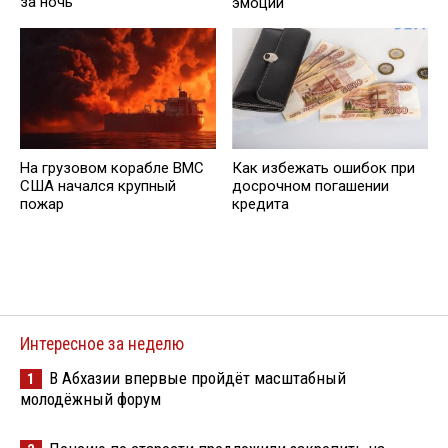
за ночь
эмоции
На грузовом корабле ВМС
Кaк избежать ошибок при
США начался крупный
досрочном погашении
пожар
кредита
Интересное за неделю
В Абхазии впервые пройдёт масштабный
1
молодёжный форум