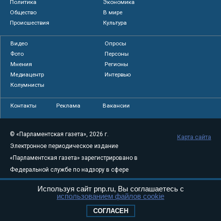
Политика
Экономика
Общество
В мире
Происшествия
Культура
Видео
Опросы
Фото
Персоны
Мнения
Регионы
Медиацентр
Интервью
Колумнисты
Контакты
Реклама
Вакансии
© «Парламентская газета», 2026 г.
Карта сайта
Электронное периодическое издание
«Парламентская газета» зарегистрировано в
Федеральной службе по надзору в сфере
связи, информационных технологий и
Используя сайт pnp.ru, Вы соглашаетесь с
массовых коммуникаций (Роскомнадзор) 05
использованием файлов cookie
августа 2011 года. 18+
СОГЛАСЕН
Свидетельство о регистрации Эл № ФС77-