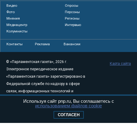
Видео
Опросы
Фото
Персоны
Мнения
Регионы
Медиацентр
Интервью
Колумнисты
Контакты
Реклама
Вакансии
© «Парламентская газета», 2026 г.
Карта сайта
Электронное периодическое издание
«Парламентская газета» зарегистрировано в
Федеральной службе по надзору в сфере
связи, информационных технологий и
массовых коммуникаций (Роскомнадзор) 05
Используя сайт pnp.ru, Вы соглашаетесь с
использованием файлов cookie
августа 2011 года. 18+
Свидетельство о регистрации Эл № ФС77-
СОГЛАСЕН
46097
Учредитель — АНО «Парламентская газета»
Исполняющий обязанности главного