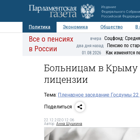
Издание
Федерального Собран
Российской Федераци
Политика
Экономика
Общество
В
Все о пенсиях
Фото
Авторы
Персоны
Мнения
Регионы
Соцфонд: Средня
вчера
Пенсию по стар
два дня назад
в России
Как изменятся п
01.08.2026
Больницам в Крыму 
лицензии
Тема:
Пленарное заседание Госдумы 22 
Поделиться
22.12.2020 12:06
Автор:
Анна Шушкина