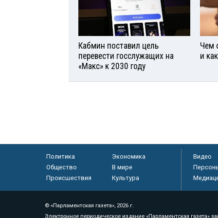
Кабмин поставил цель
Чем 
перевести госслужащих на
и ка
«Макс» к 2030 году
Политика
Экономика
Видео
Общество
В мире
Персон
Происшествия
Культура
Медиац
© «Парламентская газета», 2026 г.
Электронное периодическое издание «Парламентская газета» за