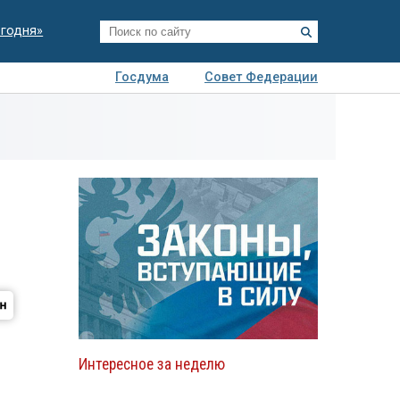
егодня»
Госдума
Совет Федерации
я
Авто
Недвижимость
Технологии
иза
Интересное за неделю