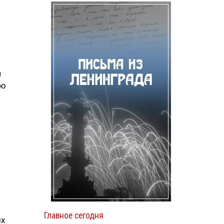
и
ию
Главное сегодня
ых