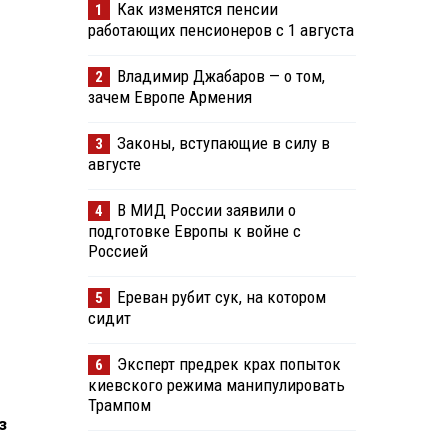
Как изменятся пенсии
1
работающих пенсионеров с 1 августа
Владимир Джабаров — о том,
2
зачем Европе Армения
Законы, вступающие в силу в
3
августе
В МИД России заявили о
4
подготовке Европы к войне с
Россией
Ереван рубит сук, на котором
5
сидит
Эксперт предрек крах попыток
6
киевского режима манипулировать
Трампом
з