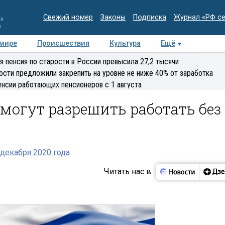
Свежий номер
Законы
Подписка
Журнал «РФ с
ия
и
 мире
Происшествия
Культура
Ещё
Медиацентр
Интервью
Колумнисты
Делова
я пенсия по старости в России превысила 27,2 тысячи
эксперт
ости предложили закрепить на уровне не ниже 40% от заработка
енсии работающих пенсионеров с 1 августа
могут разрешить работать без
декабря 2020 года
Читать нас в