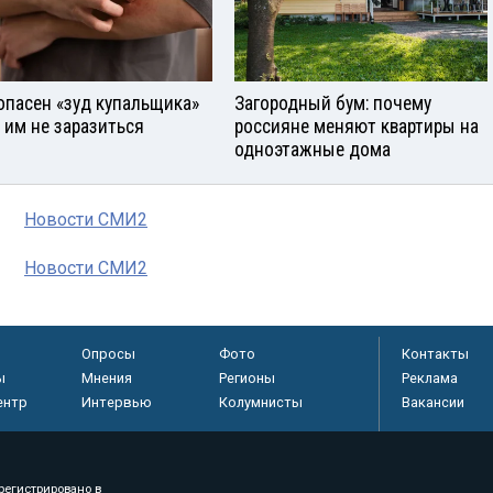
опасен «зуд купальщика»
Загородный бум: почему
к им не заразиться
россияне меняют квартиры на
одноэтажные дома
Новости СМИ2
Новости СМИ2
Опросы
Фото
Контакты
ы
Мнения
Регионы
Реклама
ентр
Интервью
Колумнисты
Вакансии
регистрировано в