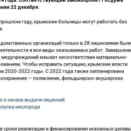
024 года. Соответствующий законопроект Госдума
нии 22 декабря.
прошлом году, крымские больницы могут работать без
а.
ведомственных организаций только в 28 лицензиями был
деятельности и все виды оказываемых работ. Завершен
х медучреждений мешает несоответствие материально-
ованиям. Чтобы исправить ситуацию, крымские власти
а 2020-2022 годы. С 2022 года также запланирована
воохранения — поликлиник, фельдшерско-акушерских
 о начале выдачи лицензий
ыпуска кислорода
а сроки реализации и финансирования указанных целев