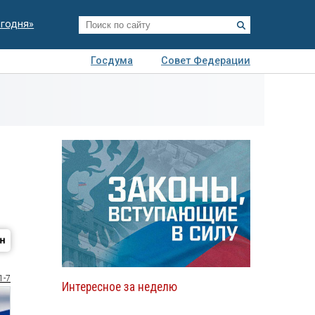
егодня»
Госдума
Совет Федерации
я
Авто
Недвижимость
Технологии
иза
1-7
Интересное за неделю