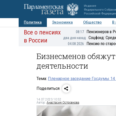
Издание
Федерального Собран
Российской Федераци
Политика
Экономика
Общество
В
Все о пенсиях
Фото
Авторы
Персоны
Мнения
Регионы
Пенсионеров в Р
08:17
Соцфонд: Средн
два дня назад
в России
Пенсию по старо
04.08.2026
Бизнесменов обяжут
деятельности
Тема:
Пленарное заседание Госдумы 14 
Поделиться
14.07.2023 10:52
Автор:
Анастасия Островкова