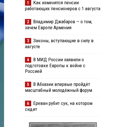
Как изменятся пенсии
1
работающих пенсионеров с 1 августа
Владимир Джабаров — о том,
2
зачем Европе Армения
Законы, вступающие в силу в
3
августе
В МИД России заявили о
4
подготовке Европы к войне с
Россией
В Абхазии впервые пройдёт
5
масштабный молодёжный форум
Ереван рубит сук, на котором
6
сидит