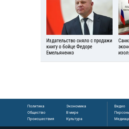
Издательство сняло с продажи
Санк
книгу о бойце Федоре
экон
Емельяненко
изол
Политика
Экономика
Видео
Общество
В мире
Персон
Происшествия
Культура
Медиац