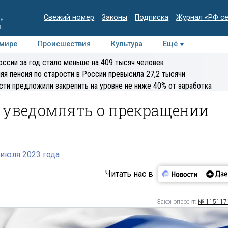
Свежий номер
Законы
Подписка
Журнал «РФ с
ия
и
 мире
Происшествия
Культура
Ещё
Медиацентр
Интервью
Колумнисты
Делова
оссии за год стало меньше на 409 тысяч человек
эксперт
яя пенсия по старости в России превысила 27,2 тысячи
сти предложили закрепить на уровне не ниже 40% от заработка
 уведомлять о прекращении
июля 2023 года
Читать нас в
Законопроект:
№ 115117