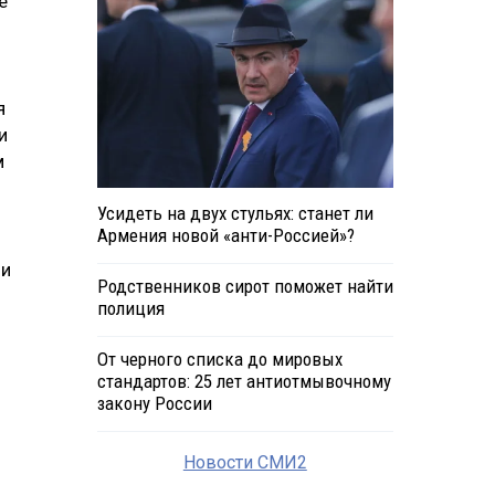
е
я
и
м
Усидеть на двух стульях: станет ли
Армения новой «анти-Россией»?
ии
Родственников сирот поможет найти
полиция
От черного списка до мировых
стандартов: 25 лет антиотмывочному
закону России
Новости СМИ2