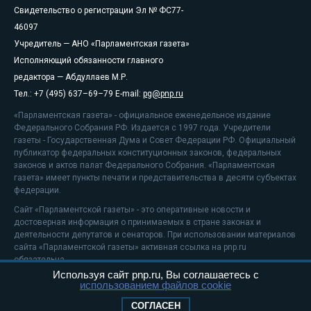
Свидетельство о регистрации Эл № ФС77-
46097
Учредитель — АНО «Парламентская газета»
Исполняющий обязанности главного
редактора — Абдуллаев М.Р.
Тел.: +7 (495) 637–69–79 E-mail:
pg@pnp.ru
«Парламентская газета» - официальное еженедельное издание
Федерального Собрания РФ. Издается с 1997 года. Учредители
газеты - Государственная Дума и Совет Федерации РФ. Официальный
публикатор федеральных конституционных законов, федеральных
законов и актов палат Федерального Собрания. «Парламентская
газета» имеет пункты печати и представительства в десяти субъектах
федерации.
Сайт «Парламентской газеты» - это оперативные новости и
достоверная информация о принимаемых в стране законах и
деятельности депутатов и сенаторов. При использовании материалов
сайта «Парламентской газеты» активная ссылка на pnp.ru
обязательна.
Используя сайт pnp.ru, Вы соглашаетесь с
На информационном ресурсе применяются
рекомендательные
использованием файлов cookie
технологии
Положение о защите персональных данных
СОГЛАСЕН