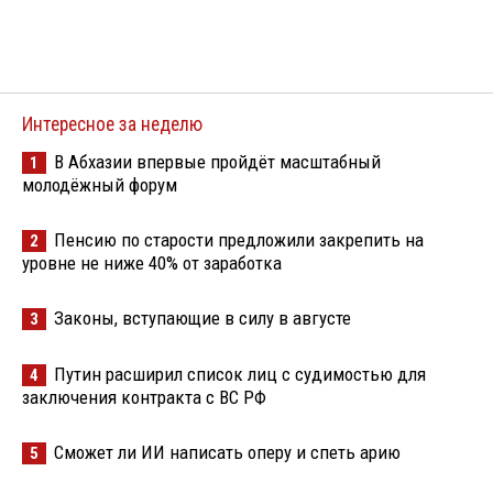
Интересное за неделю
В Абхазии впервые пройдёт масштабный
1
молодёжный форум
Пенсию по старости предложили закрепить на
2
уровне не ниже 40% от заработка
Законы, вступающие в силу в августе
3
Путин расширил список лиц с судимостью для
4
заключения контракта с ВС РФ
Сможет ли ИИ написать оперу и спеть арию
5