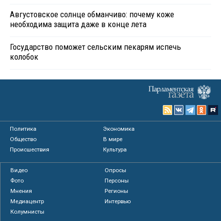
Августовское солнце обманчиво: почему коже
необходима защита даже в конце лета
Государство поможет сельским пекарям испечь
колобок
Политика
Экономика
Общество
В мире
Происшествия
Культура
Видео
Опросы
Фото
Персоны
Мнения
Регионы
Медиацентр
Интервью
Колумнисты