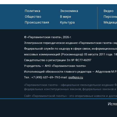
Политика
Экономика
Видео
Общество
В мире
Персон
Происшествия
Культура
Медиац
© «Парламентская газета», 2026 г.
Электронное периодическое издание «Парламентская газета» за
Федеральной службе по надзору в сфере связи, информационных
массовых коммуникаций (Роскомнадзор) 05 августа 2011 года. 1
Свидетельство о регистрации Эл № ФС77-46097
Учредитель — АНО «Парламентская газета»
Исполняющий обязанности главного редактора — Абдуллаев М.Р
Тел.: +7 (495) 637–69–79 E-mail:
pg@pnp.ru
«Парламентская газета» - официальное еженедельное издание Фе
федеральных конституционных законов, федеральных законов и а
Сайт «Парламентской газеты» - это оперативные новости и дост
«Парламентской газеты» активная ссылка на pnp.ru обязательна.
Испо
На информационном ресурсе применяются
рекомендательные т
Положение о защите персональных данных