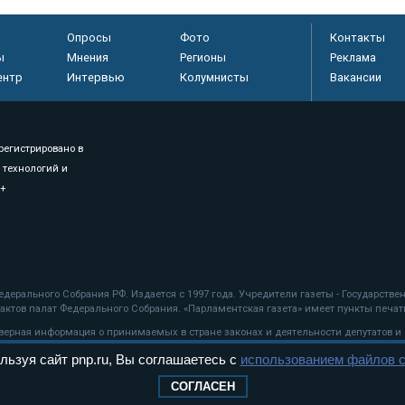
Опросы
Фото
Контакты
ы
Мнения
Регионы
Реклама
ентр
Интервью
Колумнисты
Вакансии
регистрировано в
 технологий и
8+
.
дерального Собрания РФ. Издается с 1997 года. Учредители газеты - Государств
ктов палат Федерального Собрания. «Парламентская газета» имеет пункты печати
оверная информация о принимаемых в стране законах и деятельности депутатов и
льзуя сайт pnp.ru, Вы соглашаетесь с
использованием файлов c
ехнологии
СОГЛАСЕН