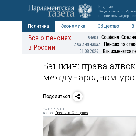
Издание
Федерального Собран
Российской Федераци
Политика
Экономика
Общество
В
Все о пенсиях
Фото
Авторы
Персоны
Мнения
Регионы
Соцфонд: Средня
вчера
Пенсию по стар
два дня назад
в России
Как изменятся п
01.08.2026
Башкин: права адвок
международном уро
Поделиться
08.07.2021 15:11
Автор:
Кристина Стащенко