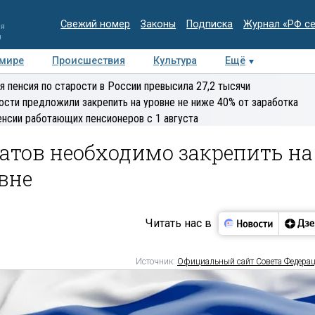
Свежий номер
Законы
Подписка
Журнал «РФ с
ия
и
 мире
Происшествия
Культура
Ещё
Медиацентр
Интервью
Колумнисты
Делова
я пенсия по старости в России превысила 27,2 тысячи
эксперт
ости предложили закрепить на уровне не ниже 40% от заработка
енсии работающих пенсионеров с 1 августа
атов необходимо закрепить на
вне
Читать нас в
Источник:
Официальный сайт Совета Федера