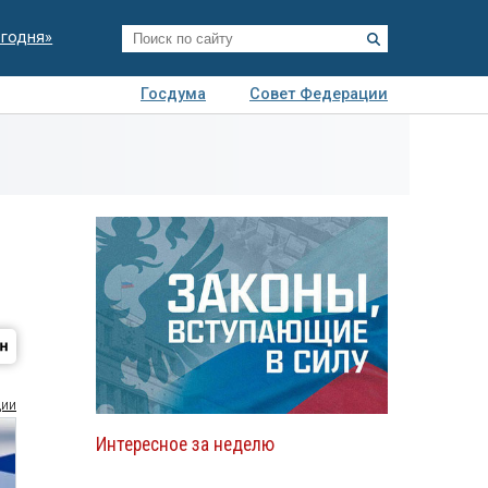
егодня»
Госдума
Совет Федерации
я
Авто
Недвижимость
Технологии
иза
ции
Интересное за неделю