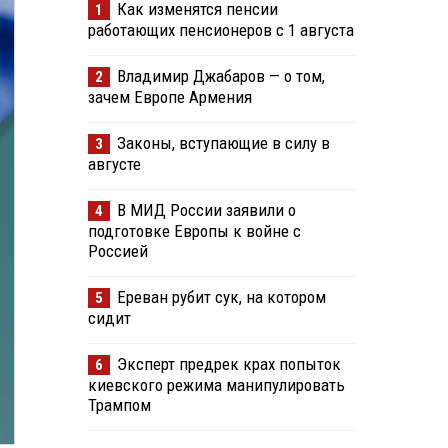
Как изменятся пенсии
1
работающих пенсионеров с 1 августа
Владимир Джабаров — о том,
2
зачем Европе Армения
Законы, вступающие в силу в
3
августе
В МИД России заявили о
4
подготовке Европы к войне с
Россией
Ереван рубит сук, на котором
5
сидит
Эксперт предрек крах попыток
6
киевского режима манипулировать
Трампом