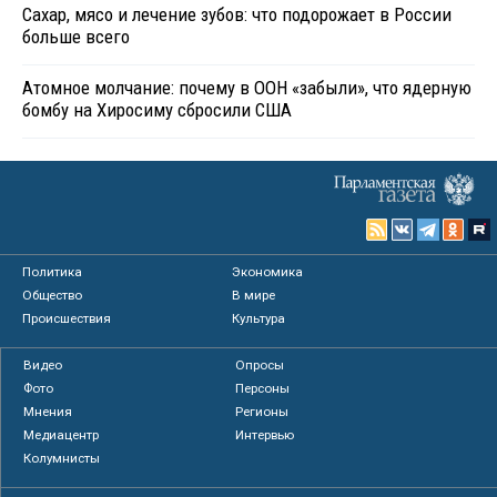
Сахар, мясо и лечение зубов: что подорожает в России
больше всего
Атомное молчание: почему в ООН «забыли», что ядерную
бомбу на Хиросиму сбросили США
Политика
Экономика
Общество
В мире
Происшествия
Культура
Видео
Опросы
Фото
Персоны
Мнения
Регионы
Медиацентр
Интервью
Колумнисты