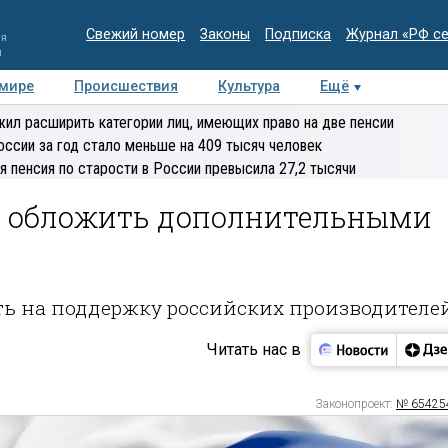
Свежий номер
Законы
Подписка
Журнал «РФ с
ия
и
 мире
Происшествия
Культура
Ещё
Медиацентр
Интервью
Колумнисты
Делова
ил расширить категории лиц, имеющих право на две пенсии
эксперт
оссии за год стало меньше на 409 тысяч человек
я пенсия по старости в России превысила 27,2 тысячи
 обложить дополнительными
ть на поддержку российских производителе
Читать нас в
Законопроект:
№ 65425