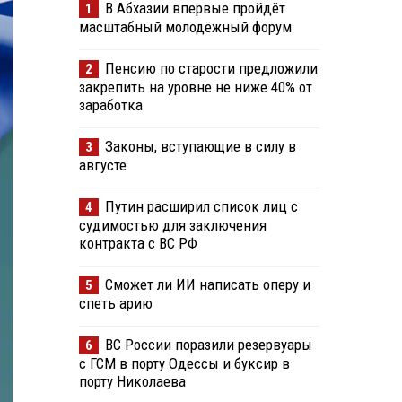
В Абхазии впервые пройдёт
1
масштабный молодёжный форум
Пенсию по старости предложили
2
закрепить на уровне не ниже 40% от
заработка
Законы, вступающие в силу в
3
августе
Путин расширил список лиц с
4
судимостью для заключения
контракта с ВС РФ
Сможет ли ИИ написать оперу и
5
спеть арию
ВС России поразили резервуары
6
с ГСМ в порту Одессы и буксир в
порту Николаева