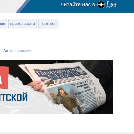
ния
правозащита
торговля
н
,
Антон Горелкин