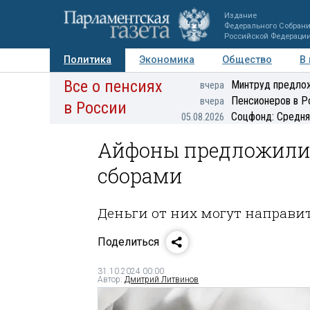
Издание
Федерального Собран
Российской Федераци
Политика
Экономика
Общество
В
Все о пенсиях
Фото
Авторы
Персоны
Мнения
Регионы
Минтруд предлож
вчера
Пенсионеров в Р
вчера
в России
Соцфонд: Средня
05.08.2026
Айфоны предложили
сборами
Деньги от них могут направи
Поделиться
31.10.2024 00:00
Автор:
Дмитрий Литвинов