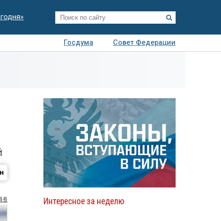
егодня»
Госдума
Совет Федерации
я
Авто
Недвижимость
Технологии
иза
й
4-8
Интересное за неделю