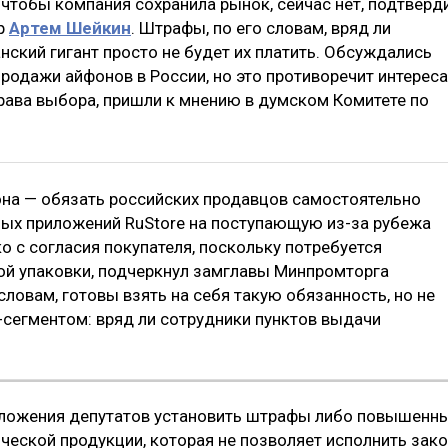
, чтобы компания сохранила рынок, сейчас нет, подтверд
ор
Артем Шейкин
. Штрафы, по его словам, вряд ли
ский гигант просто не будет их платить. Обсуждались
родажи айфонов в России, но это противоречит интерес
рава выбора, пришли к мнению в думском Комитете по
она — обязать российских продавцов самостоятельно
ных приложений RuStore на поступающую из-за рубежа
ко с согласия покупателя, поскольку потребуется
кой упаковки, подчеркнул замглавы Минпромторга
 словам, готовы взять на себя такую обязанность, но не
н-сегментом: вряд ли сотрудники пунктов выдачи
дложения депутатов установить штрафы либо повышенн
еской продукции, которая не позволяет исполнить зак