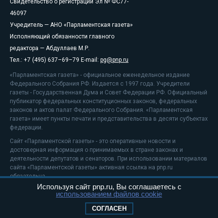
Свидетельство о регистрации Эл № ФС77-
46097
Учредитель — АНО «Парламентская газета»
Исполняющий обязанности главного
редактора — Абдуллаев М.Р.
Тел.: +7 (495) 637–69–79 E-mail:
pg@pnp.ru
«Парламентская газета» - официальное еженедельное издание
Федерального Собрания РФ. Издается с 1997 года. Учредители
газеты - Государственная Дума и Совет Федерации РФ. Официальный
публикатор федеральных конституционных законов, федеральных
законов и актов палат Федерального Собрания. «Парламентская
газета» имеет пункты печати и представительства в десяти субъектах
федерации.
Сайт «Парламентской газеты» - это оперативные новости и
достоверная информация о принимаемых в стране законах и
деятельности депутатов и сенаторов. При использовании материалов
сайта «Парламентской газеты» активная ссылка на pnp.ru
обязательна.
Используя сайт pnp.ru, Вы соглашаетесь с
На информационном ресурсе применяются
рекомендательные
использованием файлов cookie
технологии
Положение о защите персональных данных
СОГЛАСЕН