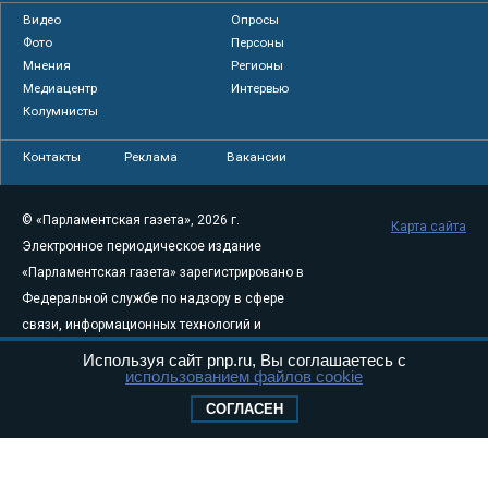
Видео
Опросы
Фото
Персоны
Мнения
Регионы
Медиацентр
Интервью
Колумнисты
Контакты
Реклама
Вакансии
© «Парламентская газета», 2026 г.
Карта сайта
Электронное периодическое издание
«Парламентская газета» зарегистрировано в
Федеральной службе по надзору в сфере
связи, информационных технологий и
массовых коммуникаций (Роскомнадзор) 05
Используя сайт pnp.ru, Вы соглашаетесь с
использованием файлов cookie
августа 2011 года. 18+
Свидетельство о регистрации Эл № ФС77-
СОГЛАСЕН
46097
Учредитель — АНО «Парламентская газета»
Исполняющий обязанности главного