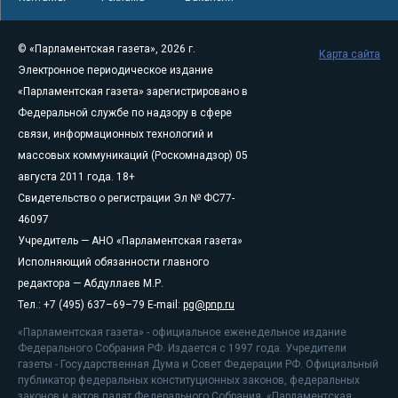
© «Парламентская газета», 2026 г.
Карта сайта
Электронное периодическое издание
«Парламентская газета» зарегистрировано в
Федеральной службе по надзору в сфере
связи, информационных технологий и
массовых коммуникаций (Роскомнадзор) 05
августа 2011 года. 18+
Свидетельство о регистрации Эл № ФС77-
46097
Учредитель — АНО «Парламентская газета»
Исполняющий обязанности главного
редактора — Абдуллаев М.Р.
Тел.: +7 (495) 637–69–79 E-mail:
pg@pnp.ru
«Парламентская газета» - официальное еженедельное издание
Федерального Собрания РФ. Издается с 1997 года. Учредители
газеты - Государственная Дума и Совет Федерации РФ. Официальный
публикатор федеральных конституционных законов, федеральных
законов и актов палат Федерального Собрания. «Парламентская