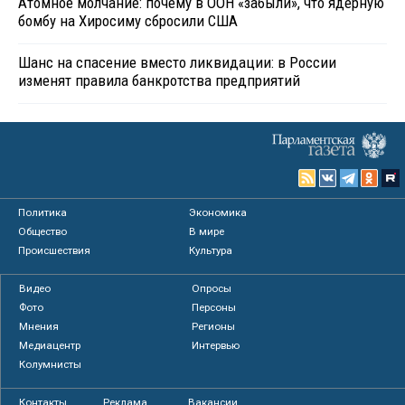
Атомное молчание: почему в ООН «забыли», что ядерную
бомбу на Хиросиму сбросили США
Шанс на спасение вместо ликвидации: в России
изменят правила банкротства предприятий
Политика
Экономика
Общество
В мире
Происшествия
Культура
Видео
Опросы
Фото
Персоны
Мнения
Регионы
Медиацентр
Интервью
Колумнисты
Контакты
Реклама
Вакансии