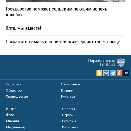
Государство поможет сельским пекарям испечь
колобок
Ялта, мы вместе!
Сохранить память о полицейских-героях станет проще
Политика
Экономика
Общество
В мире
Происшествия
Культура
Видео
Опросы
Фото
Персоны
Мнения
Регионы
Медиацентр
Интервью