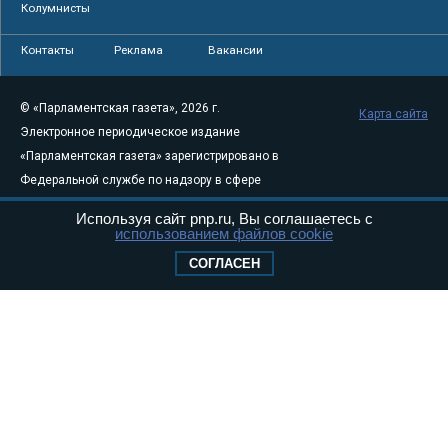
Колумнисты
Контакты
Реклама
Вакансии
© «Парламентская газета», 2026 г.
Карта сайта
Электронное периодическое издание
«Парламентская газета» зарегистрировано в
Федеральной службе по надзору в сфере
связи, информационных технологий и
Используя сайт pnp.ru, Вы соглашаетесь с
массовых коммуникаций (Роскомнадзор) 05
использованием файлов cookie
августа 2011 года. 18+
СОГЛАСЕН
Свидетельство о регистрации Эл № ФС77-
46097
Учредитель — АНО «Парламентская газета»
Исполняющий обязанности главного
редактора — Абдуллаев М.Р.
Тел.: +7 (495) 637–69–79 E-mail:
pg@pnp.ru
«Парламентская газета» - официальное еженедельное издание
Федерального Собрания РФ. Издается с 1997 года. Учредители