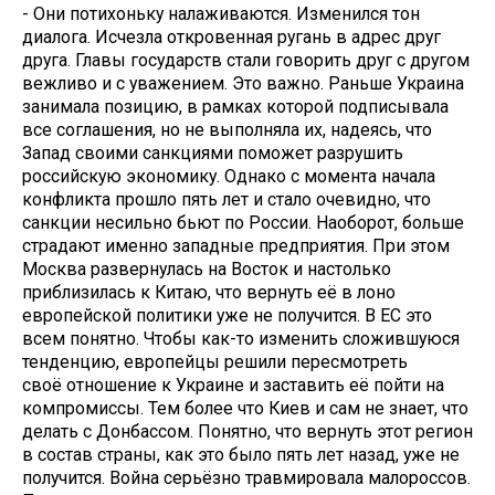
- Они потихоньку налаживаются. Изменился тон
диалога. Исчезла откровенная ругань в адрес друг
друга. Главы государств стали говорить друг с другом
вежливо и с уважением. Это важно. Раньше Украина
занимала позицию, в рамках которой подписывала
все соглашения, но не выполняла их, надеясь, что
Запад своими санкциями поможет разрушить
российскую экономику. Однако с момента начала
конфликта прошло пять лет и стало очевидно, что
санкции несильно бьют по России. Наоборот, больше
страдают именно западные предприятия. При этом
Москва развернулась на Восток и настолько
приблизилась к Китаю, что вернуть её в лоно
европейской политики уже не получится. В ЕС это
всем понятно. Чтобы как-то изменить сложившуюся
тенденцию, европейцы решили пересмотреть
своё отношение к Украине и заставить её пойти на
компромиссы. Тем более что Киев и сам не знает, что
делать с Донбассом. Понятно, что вернуть этот регион
в состав страны, как это было пять лет назад, уже не
получится. Война серьёзно травмировала малороссов.