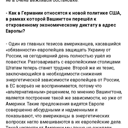
не в очень вежливой обстановке.
- Как в Германии относятся к новой политике США,
в рамках которой Вашингтон перешёл к
откровенному экономическому диктату в адрес
Европы?
- Один из главных тезисов американцев, касавшийся
«обязанности» европейцев защищать Украину от
России, на сегодняшний день полностью ушёл из
повестки. Разговаривать с европейскими столицами
Штатам теперь станет труднее. Второй же их тезис,
заключающийся в необходимости снижения
энергетической зависимости европейцев от России,
в ЕС всерьёз не воспринимается, потому что
«альтернативным» решением, по мнению Вашингтона,
является построение такой же зависимости, но уже от
Америки. Такие предложения видятся Европе
совершенно абсурдными и надменными и
показывают, что американцы в энергетических
вопросах нагло вмешиваются в их европейские дела.
Такой наглости от Америки мы точно не ожидали.