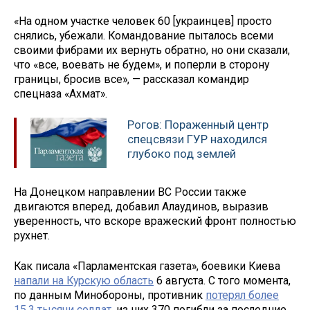
«На одном участке человек 60 [украинцев] просто
снялись, убежали. Командование пыталось всеми
своими фибрами их вернуть обратно, но они сказали,
что «все, воевать не будем», и поперли в сторону
границы, бросив все», — рассказал командир
спецназа «Ахмат».
Рогов: Пораженный центр
спецсвязи ГУР находился
глубоко под землей
На Донецком направлении ВС России также
двигаются вперед, добавил Алаудинов, выразив
уверенность, что вскоре вражеский фронт полностью
рухнет.
Как писала «Парламентская газета», боевики Киева
напали на Курскую область
6 августа. С того момента,
по данным Минобороны, противник
потерял более
15,3 тысячи солдат
, из них 370 погибли за последние