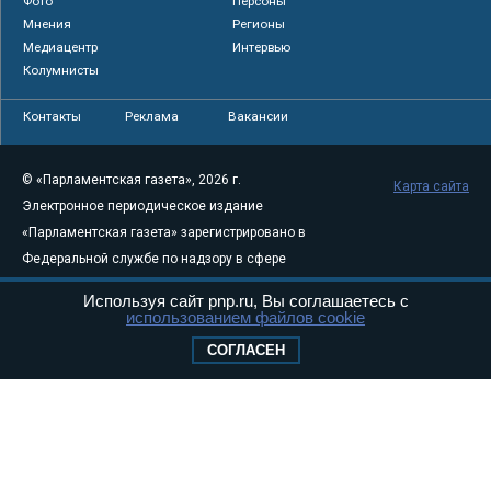
Фото
Персоны
Мнения
Регионы
Медиацентр
Интервью
Колумнисты
Контакты
Реклама
Вакансии
© «Парламентская газета», 2026 г.
Карта сайта
Электронное периодическое издание
«Парламентская газета» зарегистрировано в
Федеральной службе по надзору в сфере
связи, информационных технологий и
Используя сайт pnp.ru, Вы соглашаетесь с
массовых коммуникаций (Роскомнадзор) 05
использованием файлов cookie
августа 2011 года. 18+
СОГЛАСЕН
Свидетельство о регистрации Эл № ФС77-
46097
Учредитель — АНО «Парламентская газета»
Исполняющий обязанности главного
редактора — Абдуллаев М.Р.