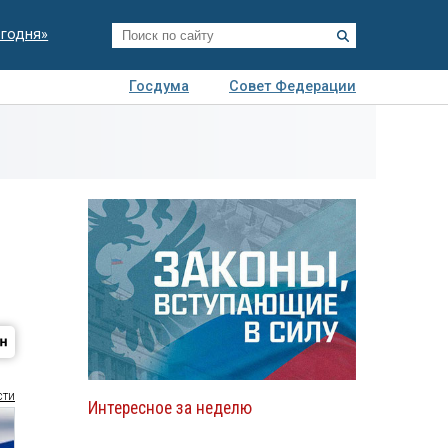
егодня»
Госдума
Совет Федерации
я
Авто
Недвижимость
Технологии
иза
сти
Интересное за неделю