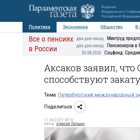
Издание
Федерального Собран
Российской Федераци
Политика
Экономика
Общество
В
Все о пенсиях
Фото
Авторы
Персоны
Мнения
Регионы
Минтруд предло
два дня назад
Пенсионеров в 
два дня назад
в России
Соцфонд: Средня
05.08.2026
Аксаков заявил, чт
способствуют закату
Тема:
Петербургский международный э
Поделиться
17.06.2023 09:52
Автор:
Алексей Лапшин