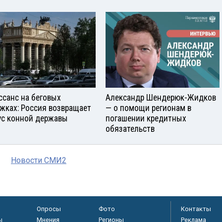
ссанс на беговых
Александр Шендерюк-Жидков
жках: Россия возвращает
— о помощи регионам в
ус конной державы
погашении кредитных
обязательств
Новости СМИ2
Опросы
Фото
Контакты
ы
Мнения
Регионы
Реклама