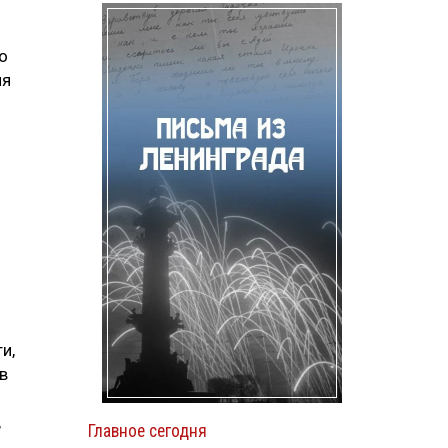
о
ия
и,
в
,
Главное сегодня