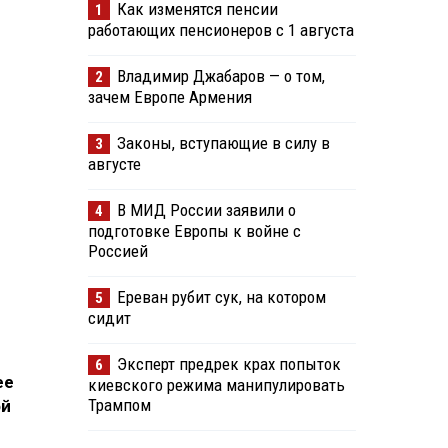
Как изменятся пенсии
1
работающих пенсионеров с 1 августа
Владимир Джабаров — о том,
2
зачем Европе Армения
Законы, вступающие в силу в
3
августе
В МИД России заявили о
4
подготовке Европы к войне с
Россией
Ереван рубит сук, на котором
5
сидит
Эксперт предрек крах попыток
6
ее
киевского режима манипулировать
Трампом
ой