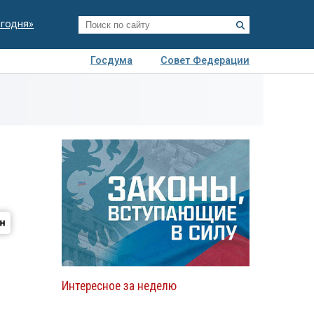
егодня»
Госдума
Совет Федерации
я
Авто
Недвижимость
Технологии
иза
Интересное за неделю