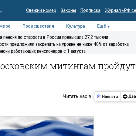
Свежий номер
Законы
Подписка
Журнал «РФ с
ия
и
 мире
Происшествия
Культура
Ещё
Медиацентр
Интервью
Колумнисты
Делова
я пенсия по старости в России превысила 27,2 тысячи
эксперт
ости предложили закрепить на уровне не ниже 40% от заработка
енсии работающих пенсионеров с 1 августа
 московским митингам пройдут
Читать нас в