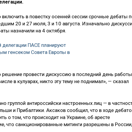
делегации.
включить в повестку осенней сессии срочные дебаты п
шим 20 и 27 июля, 3 и 10 августа. Изначально дискусс
баты назначили на 4 октября.
й делегации ПАСЕ планируют
вым генсеком Совета Европы в
о решение провести дискуссию в последний день работы
числе в кулуарах, никто эту тему не поднимал», — сказал
но группой антироссийски настроенных лиц — в частност
льши и Прибалтики. Аксаков сообщил, что в ходе дебато
ь о том, что происходит на Украине, об аресте
ие, что санкционированные митинги разрешены в России