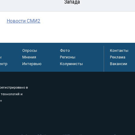
Запада
Новости СМИ2
Опросы
Фото
Контакты
ы
Мнения
Регионы
Реклама
ентр
Интервью
Колумнисты
Вакансии
регистрировано в
 технологий и
8+
.