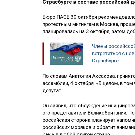
Страсбурге в составе российской 
Бюро ПАСЕ 30 октября рекомендовало 
протестным митингам в Москве, прошед
планировалась на 3 октября, затем де
Члены российско
встретиться с но
Страсбурге
По словам Анатолия Аксакова, принят
ассамблеи, 4 октября. «В целом, в том 
депутат.
Он заявил, что обсуждение инициирова
это представители Великобритании, По
российская сторона планирует напомнит
российских моряков и обратит вниман
как и в любой другой стране.