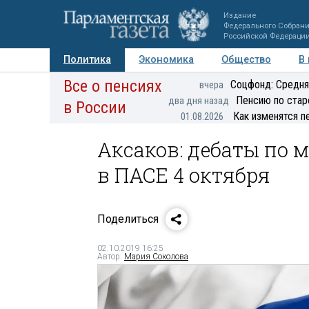
Издание
Федерального Собран
Российской Федераци
Политика
Экономика
Общество
В
Все о пенсиях
Фото
Авторы
Персоны
Мнения
Регионы
Соцфонд: Средня
вчера
Пенсию по стар
два дня назад
в России
Как изменятся п
01.08.2026
Аксаков: дебаты по
в ПАСЕ 4 октября
Поделиться
02.10.2019 16:25
Автор:
Мария Соколова