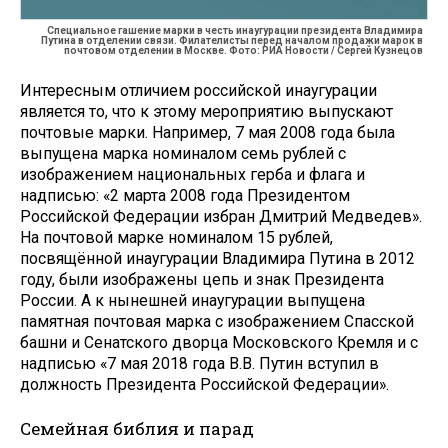
Специальное гашение марки в честь инаугурации президента Владимира
Путина в отделении связи. Филателисты перед началом продажи марок в
почтовом отделении в Москве. Фото: РИА Новости / Сергей Кузнецов
Интересным отличием российской инаугурации
является то, что к этому мероприятию выпускают
почтовые марки. Например, 7 мая 2008 года была
выпущена марка номиналом семь рублей с
изображением национальных герба и флага и
надписью: «2 марта 2008 года Президентом
Российской Федерации избран Дмитрий Медведев».
На почтовой марке номиналом 15 рублей,
посвящённой инаугурации Владимира Путина в 2012
году, были изображены цепь и знак Президента
России. А к нынешней инаугурации выпущена
памятная почтовая марка с изображением Спасской
башни и Сенатского дворца Московского Кремля и с
надписью «7 мая 2018 года В.В. Путин вступил в
должность Президента Российской Федерации».
Семейная библия и парад