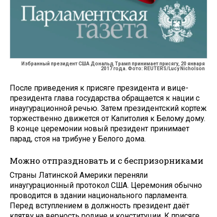
Избранный президент США Дональд Трамп принимает присягу, 20 января
2017 года. Фото: REUTERS/Lucy Nicholson
После приведения к присяге президента и вице-
президента глава государства обращается к нации с
инаугурационной речью. Затем президентский кортеж
торжественно движется от Капитолия к Белому дому.
В конце церемонии новый президент принимает
парад, стоя на трибуне у Белого дома.
Можно отпраздновать и с беспризорниками
Страны Латинской Америки переняли
инаугурационный протокол США. Церемония обычно
проводится в здании национального парламента.
Перед вступлением в должность президент даёт
клятву на верность родине и конституции. К присяге