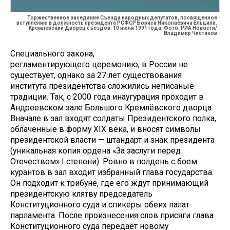
Торжественное заседание Съезда народных депутатов, посвященное
вступлению в должность президента РСФСР Бориса Николаевича Ельцина.
Кремлевский Дворец съездов. 10 июля 1991 года. Фото: РИА Новости/
Владимир Чистяков
Специального закона,
регламентирующего церемонию, в России не
существует, однако за 27 лет существования
института президентства сложились неписаные
традиции. Так, с 2000 года инаугурация проходит в
Андреевском зале Большого Кремлёвского дворца.
Вначале в зал входят солдаты Президентского полка,
облачённые в форму XIX века, и вносят символы
президентской власти — штандарт и знак президента
(уникальная копия ордена «За заслуги перед
Отечеством» I степени). Ровно в полдень с боем
курантов в зал входит избранный глава государства.
Он подходит к трибуне, где его ждут принимающий
президентскую клятву председатель
Конституционного суда и спикеры обеих палат
парламента. После произнесения слов присяги глава
Конституционного суда передаёт новому