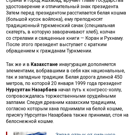
страны и город Ашхабад, вручает главе государства
удостоверение и отличительный знак президента.
Затем перед президентом расстилается белая кошма
(большой кусок войлока), ему преподносят
традиционный туркменский сачак (специальная
скатерть, в которую заворачивают хлеб), колчан
со стрелами и священные книги — Коран и Рухнаму.
После этого президент выступает с кратким
обращением к гражданам Туркмении.
Так же и в
Казахстане
инаугурация дополняется
элементами, вобравшими в себя как национальные,
так и западные традиции. Белая дорога длиной 450
метров, по которой 20 января 1999 года президент
Нурсултан Назарбаев
начал путь к конгресс-холлу,
сопровождалась торжественными орудийными
залпами. Следуя древним казахским традициям,
согласно которым хана поднимали на белой кошме,
присягу Нурсултан Назарбаев также принимал, стоя на
белоснежной кошме.
Запад отвык от сильного