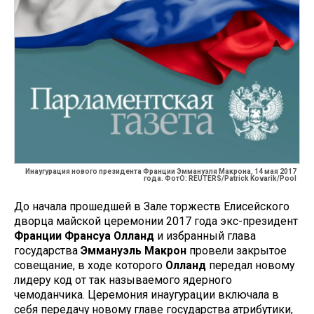
Инаугурация нового президента Франции Эммануэля Макрона, 14 мая 2017
года. ФотО: REUTERS/Patrick Kovarik/Pool
До начала прошедшей в Зале торжеств Елисейского
дворца майской церемонии 2017 года экс-президент
Франции Франсуа Олланд
и избранный глава
государства
Эммануэль Макрон
провели закрытое
совещание, в ходе которого
Олланд
передал новому
лидеру код от так называемого ядерного
чемоданчика. Церемония инаугурации включала в
себя передачу новому главе государства атрибутики,