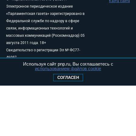
Карта сайта
Электронное периодическое издание
«Парламентская газета» зарегистрировано в
Федеральной службе по надзору в сфере
связи, информационных технологий и
массовых коммуникаций (Роскомнадзор) 05
августа 2011 года. 18+
Свидетельство о регистрации Эл № ФС77-
46097
Используя сайт pnp.ru, Вы соглашаетесь с
Учредитель — АНО «Парламентская газета»
использованием файлов cookie
Исполняющий обязанности главного
СОГЛАСЕН
редактора — Абдуллаев М.Р.
Тел.: +7 (495) 637–69–79 E-mail:
pg@pnp.ru
«Парламентская газета» - официальное еженедельное издание
Федерального Собрания РФ. Издается с 1997 года. Учредители
газеты - Государственная Дума и Совет Федерации РФ. Официальный
публикатор федеральных конституционных законов, федеральных
законов и актов палат Федерального Собрания. «Парламентская
газета» имеет пункты печати и представительства в десяти субъектах
федерации.