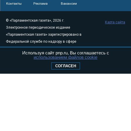
Контакты
Реклама
Вакансии
© «Парламентская газета», 2026 г.
Карта сайта
Электронное периодическое издание
«Парламентская газета» зарегистрировано в
Федеральной службе по надзору в сфере
связи, информационных технологий и
Используя сайт pnp.ru, Вы соглашаетесь с
массовых коммуникаций (Роскомнадзор) 05
использованием файлов cookie
августа 2011 года. 18+
СОГЛАСЕН
Свидетельство о регистрации Эл № ФС77-
46097
Учредитель — АНО «Парламентская газета»
Исполняющий обязанности главного
редактора — Абдуллаев М.Р.
Тел.: +7 (495) 637–69–79 E-mail:
pg@pnp.ru
«Парламентская газета» - официальное еженедельное издание
Федерального Собрания РФ. Издается с 1997 года. Учредители
газеты - Государственная Дума и Совет Федерации РФ. Официальный
публикатор федеральных конституционных законов, федеральных