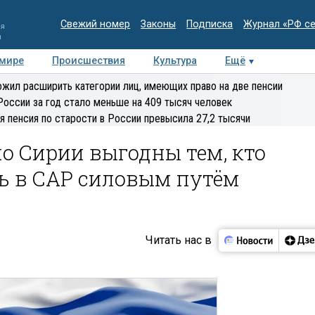
Свежий номер
Законы
Подписка
Журнал «РФ с
ия
и
 мире
Происшествия
Культура
Ещё
Медиацентр
Интервью
Колумнисты
Делова
жил расширить категории лиц, имеющих право на две пенсии
эксперт
России за год стало меньше на 409 тысяч человек
я пенсия по старости в России превысила 27,2 тысячи
о Сирии выгодны тем, кто
ть в САР силовым путём
Читать нас в