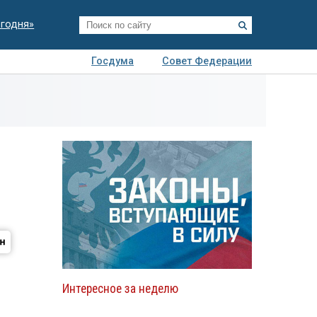
егодня»
Госдума
Совет Федерации
я
Авто
Недвижимость
Технологии
иза
Интересное за неделю