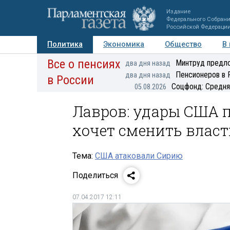
Издание
Федерального Собран
Российской Федераци
Политика
Экономика
Общество
В
Все о пенсиях
Фото
Авторы
Персоны
Мнения
Регионы
Минтруд предло
два дня назад
Пенсионеров в 
два дня назад
в России
Соцфонд: Средня
05.08.2026
Лавров: удары США п
хочет сменить влас
Тема:
США атаковали Сирию
Поделиться
07.04.2017 12:11