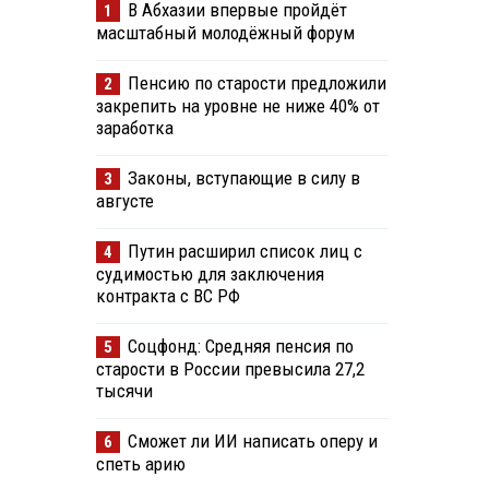
В Абхазии впервые пройдёт
1
масштабный молодёжный форум
Пенсию по старости предложили
2
закрепить на уровне не ниже 40% от
заработка
Законы, вступающие в силу в
3
августе
Путин расширил список лиц с
4
судимостью для заключения
контракта с ВС РФ
Соцфонд: Средняя пенсия по
5
старости в России превысила 27,2
тысячи
Сможет ли ИИ написать оперу и
6
спеть арию