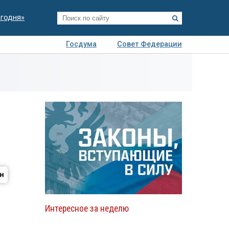
егодня»
Госдума
Совет Федерации
я
Авто
Недвижимость
Технологии
иза
Интересное за неделю