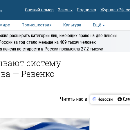
Свежий номер
Законы
Подписка
Журнал «РФ с
ия
и
 мире
Происшествия
Культура
Ещё
Медиацентр
Интервью
Колумнисты
Делова
жил расширить категории лиц, имеющих право на две пенсии
эксперт
России за год стало меньше на 409 тысяч человек
я пенсия по старости в России превысила 27,2 тысячи
ывают систему
ва — Ревенко
Читать нас в