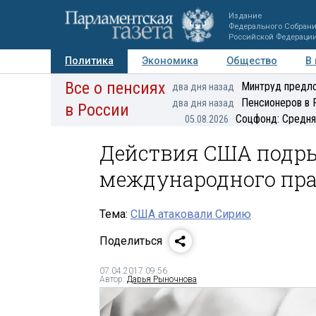
Издание
Федерального Собран
Российской Федераци
Политика
Экономика
Общество
В
Все о пенсиях
Фото
Авторы
Персоны
Мнения
Регионы
Минтруд предло
два дня назад
Пенсионеров в 
два дня назад
в России
Соцфонд: Средня
05.08.2026
Действия США подр
международного пра
Тема:
США атаковали Сирию
Поделиться
07.04.2017 09:56
Автор:
Дарья Рыночнова