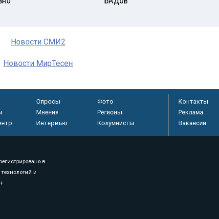
вно
БАДов
Новости СМИ2
Новости МирТесен
Опросы
Фото
Контакты
ы
Мнения
Регионы
Реклама
ентр
Интервью
Колумнисты
Вакансии
регистрировано в
 технологий и
8+
.