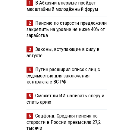
В Абхазии впервые пройдёт
1
масштабный молодёжный форум
Пенсию по старости предложили
2
закрепить на уровне не ниже 40% от
заработка
Законы, вступающие в силу в
3
августе
Путин расширил список лиц с
4
судимостью для заключения
контракта с ВС РФ
Сможет ли ИИ написать оперу и
5
спеть арию
Соцфонд: Средняя пенсия по
6
старости в России превысила 27,2
тысячи