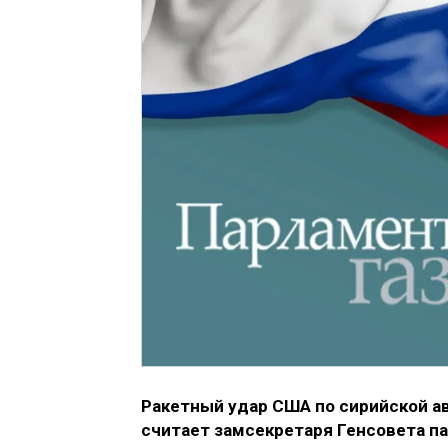
Ракетный удар США по сирийской а
считает замсекретаря Генсовета па