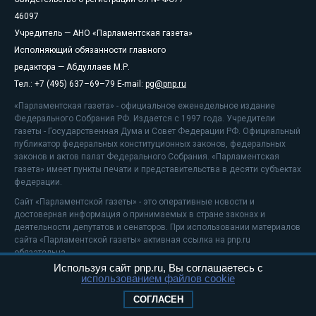
46097
Учредитель — АНО «Парламентская газета»
Исполняющий обязанности главного
редактора — Абдуллаев М.Р.
Тел.: +7 (495) 637–69–79 E-mail:
pg@pnp.ru
«Парламентская газета» - официальное еженедельное издание
Федерального Собрания РФ. Издается с 1997 года. Учредители
газеты - Государственная Дума и Совет Федерации РФ. Официальный
публикатор федеральных конституционных законов, федеральных
законов и актов палат Федерального Собрания. «Парламентская
газета» имеет пункты печати и представительства в десяти субъектах
федерации.
Сайт «Парламентской газеты» - это оперативные новости и
достоверная информация о принимаемых в стране законах и
деятельности депутатов и сенаторов. При использовании материалов
сайта «Парламентской газеты» активная ссылка на pnp.ru
обязательна.
Используя сайт pnp.ru, Вы соглашаетесь с
На информационном ресурсе применяются
рекомендательные
использованием файлов cookie
технологии
Положение о защите персональных данных
СОГЛАСЕН