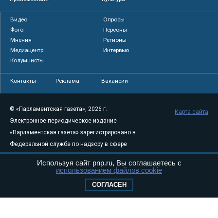
Видео
Опросы
Фото
Персоны
Мнения
Регионы
Медиацентр
Интервью
Колумнисты
Контакты
Реклама
Вакансии
© «Парламентская газета», 2026 г.
Карта сайта
Электронное периодическое издание
«Парламентская газета» зарегистрировано в
Федеральной службе по надзору в сфере
связи, информационных технологий и
Используя сайт pnp.ru, Вы соглашаетесь с
массовых коммуникаций (Роскомнадзор) 05
использованием файлов cookie
августа 2011 года. 18+
СОГЛАСЕН
Свидетельство о регистрации Эл № ФС77-
46097
Учредитель — АНО «Парламентская газета»