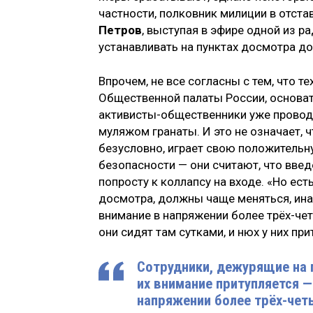
частности, полковник милиции в отст
Петров
, выступая в эфире одной из р
устанавливать на пунктах досмотра д
Впрочем, не все согласны с тем, что
Общественной палаты России, основа
активисты-общественники уже проводи
муляжом гранаты. И это не означает, 
безусловно, играет свою положительн
безопасности — они считают, что вве
попросту к коллапсу на входе. «Но ест
досмотра, должны чаще меняться, ина
внимание в напряжении более трёх-чет
они сидят там сутками, и нюх у них пр
Сотрудники, дежурящие на 
их внимание притупляется 
напряжении более трёх-чет