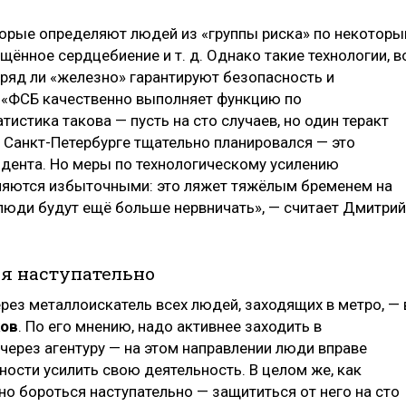
торые определяют людей из «группы риска» по некотор
щённое сердцебиение и т. д. Однако такие технологии, в
вряд ли «железно» гарантируют безопасность и
 «ФСБ качественно выполняет функцию по
тистика такова — пусть на сто случаев, но один теракт
в Санкт-Петербурге тщательно планировался — это
идента. Но меры по технологическому усилению
вляются избыточными: это ляжет тяжёлым бременем на
 люди будут ещё больше нервничать», — считает Дмитрий
ся наступательно
рез металлоискатель всех людей, заходящих в метро, — 
ков
. По его мнению, надо активнее заходить в
 через агентуру — на этом направлении люди вправе
ности усилить свою деятельность. В целом же, как
но бороться наступательно — защититься от него на сто