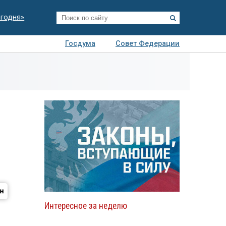
егодня»
Госдума
Совет Федерации
я
Авто
Недвижимость
Технологии
иза
Интересное за неделю