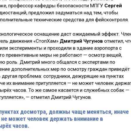
авке, профессор кафедры безопасности МПГУ
Сергей
адиостанций, предложил задуматься над тем, чтобы
ополнительные технические средства для фейсконтроля.
 технологическое оснащение даст ожидаемый эффект. Чле
тель движения «СтопХам»
Дмитрий Чугунов
отметил, чт
ли эксперименты и проходили в здание аэропорта с
что превентивные меры не работают — осмотр вещей,
ую роль. Дмитрий много общался с экспертами по
дение дополнительных мер по осмотру граждан приведёт
ь другая проблема: сотрудники, дежурящие на пунктах
че их внимание притупляется — не может человек держа
ырёх часов. То же самое касается и служебных собак —
итупляется», — отметил Дмитрий Чугунов.
пунктах досмотра, должны чаще меняться, иначе
— не может человек держать внимание в
ырёх часов.