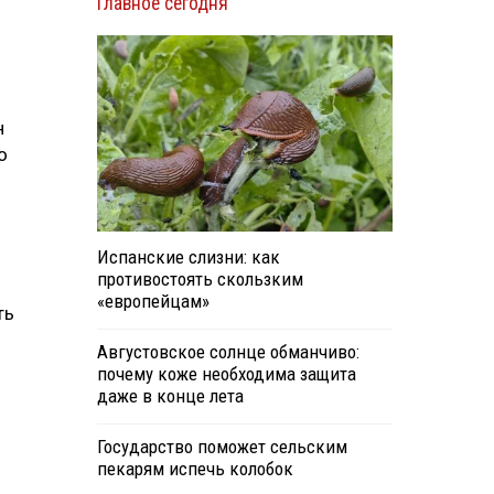
Главное сегодня
н
о
Испанские слизни: как
противостоять скользким
«европейцам»
ть
Августовское солнце обманчиво:
почему коже необходима защита
даже в конце лета
Государство поможет сельским
пекарям испечь колобок