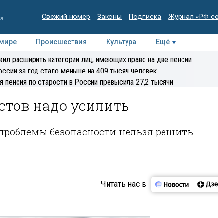
Свежий номер
Законы
Подписка
Журнал «РФ с
ия
и
 мире
Происшествия
Культура
Ещё
Медиацентр
Интервью
Колумнисты
Делова
ил расширить категории лиц, имеющих право на две пенсии
эксперт
оссии за год стало меньше на 409 тысяч человек
я пенсия по старости в России превысила 27,2 тысячи
стов надо усилить
: проблемы безопасности нельзя решить
Читать нас в