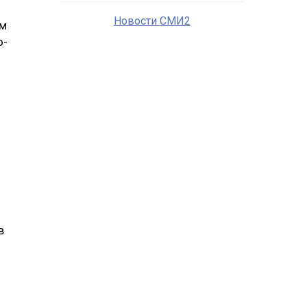
Новости СМИ2
ым
о-
в