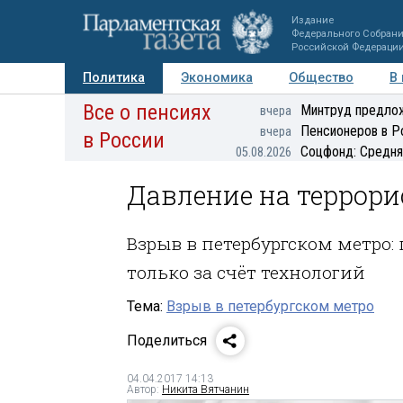
Издание
Федерального Собран
Российской Федераци
Политика
Экономика
Общество
В
Все о пенсиях
Фото
Авторы
Персоны
Мнения
Регионы
Минтруд предлож
вчера
Пенсионеров в Р
вчера
в России
Соцфонд: Средня
05.08.2026
Давление на террори
Взрыв в петербургском метро
только за счёт технологий
Тема:
Взрыв в петербургском метро
Поделиться
04.04.2017 14:13
Автор:
Никита Вятчанин