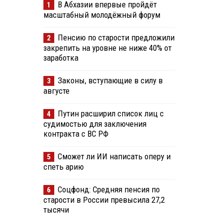
В Абхазии впервые пройдёт
1
масштабный молодёжный форум
Пенсию по старости предложили
2
закрепить на уровне не ниже 40% от
заработка
Законы, вступающие в силу в
3
августе
Путин расширил список лиц с
4
судимостью для заключения
контракта с ВС РФ
Сможет ли ИИ написать оперу и
5
спеть арию
Соцфонд: Средняя пенсия по
6
старости в России превысила 27,2
тысячи