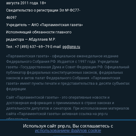
августа 2011 года. 18+
Свидетельство о регистрации Эл № ФС77-
46097
Учредитель — АНО «Парламентская газета»
Исполняющий обязанности главного
редактора — Абдуллаев М.Р.
Тел.: +7 (495) 637–69–79 E-mail:
pg@pnp.ru
«Парламентская газета» - официальное еженедельное издание
Федерального Собрания РФ. Издается с 1997 года. Учредители
газеты - Государственная Дума и Совет Федерации РФ. Официальный
публикатор федеральных конституционных законов, федеральных
законов и актов палат Федерального Собрания. «Парламентская
газета» имеет пункты печати и представительства в десяти субъектах
федерации.
Сайт «Парламентской газеты» - это оперативные новости и
достоверная информация о принимаемых в стране законах и
деятельности депутатов и сенаторов. При использовании материалов
сайта «Парламентской газеты» активная ссылка на pnp.ru
обязательна.
Используя сайт pnp.ru, Вы соглашаетесь с
На информационном ресурсе применяются
рекомендательные
использованием файлов cookie
технологии