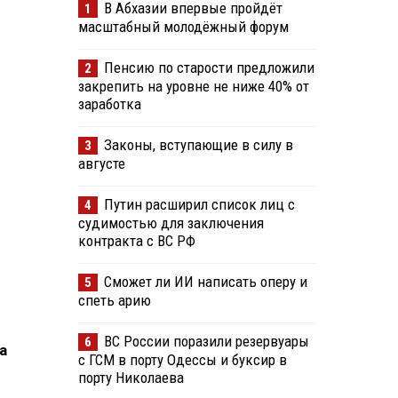
В Абхазии впервые пройдёт
1
масштабный молодёжный форум
Пенсию по старости предложили
2
закрепить на уровне не ниже 40% от
заработка
Законы, вступающие в силу в
3
августе
Путин расширил список лиц с
4
судимостью для заключения
контракта с ВС РФ
Сможет ли ИИ написать оперу и
5
спеть арию
ВС России поразили резервуары
6
а
с ГСМ в порту Одессы и буксир в
порту Николаева