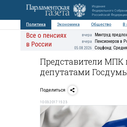
Издание
Федерального Собран
Российской Федераци
Политика
Экономика
Общество
В
Все о пенсиях
Фото
Авторы
Персоны
Мнения
Регионы
Минтруд предлож
вчера
Пенсионеров в Р
вчера
в России
Соцфонд: Средня
05.08.2026
Представители МПК п
депутатами Госдум
Поделиться
10.03.2017 15:23