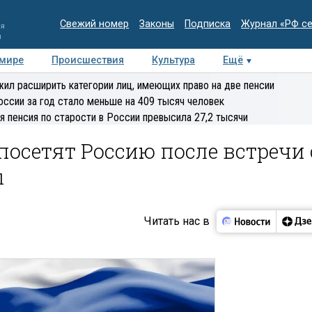
Свежий номер
Законы
Подписка
Журнал «РФ с
ия
и
 мире
Происшествия
Культура
Ещё
Медиацентр
Интервью
Колумнисты
Делова
ил расширить категории лиц, имеющих право на две пенсии
эксперт
оссии за год стало меньше на 409 тысяч человек
я пенсия по старости в России превысила 27,2 тысячи
осетят Россию после встречи 
ы
Читать нас в