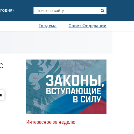
егодня»
Госдума
Совет Федерации
я
Авто
Недвижимость
Технологии
иза
с
Интересное за неделю