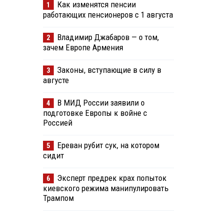
Как изменятся пенсии
1
работающих пенсионеров с 1 августа
Владимир Джабаров — о том,
2
зачем Европе Армения
Законы, вступающие в силу в
3
августе
В МИД России заявили о
4
подготовке Европы к войне с
Россией
Ереван рубит сук, на котором
5
сидит
Эксперт предрек крах попыток
6
киевского режима манипулировать
Трампом