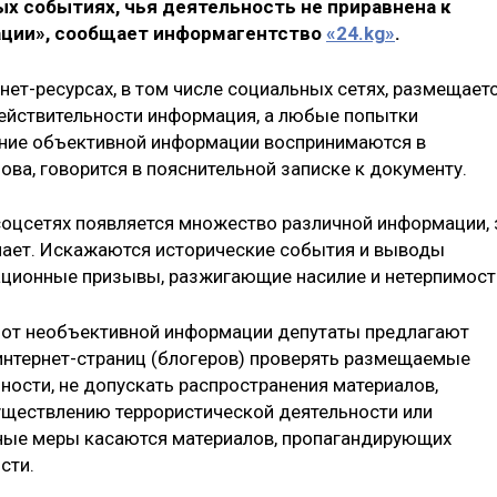
 событиях, чья деятельность не приравнена к
ации», сообщает информагентство
«24.kg»
.
нет-ресурсах, в том числе социальных сетях, размещает
ействительности информация, а любые попытки
ение объективной информации воспринимаются в
ва, говорится в пояснительной записке к документу.
 соцсетях появляется множество различной информации, 
чает. Искажаются исторические события и выводы
ационные призывы, разжигающие насилие и нетерпимост
 от необъективной информации депутаты предлагают
 интернет-страниц (блогеров) проверять размещаемые
ности, не допускать распространения материалов,
ществлению террористической деятельности или
ные меры касаются материалов, пропагандирующих
сти.