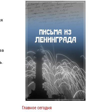
ся
за
ь.
Главное сегодня