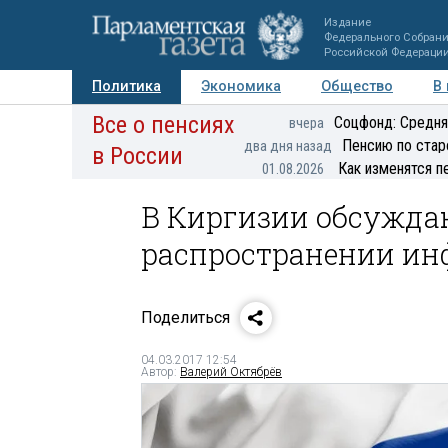
Издание
Федерального Собран
Российской Федераци
Политика
Экономика
Общество
В
Все о пенсиях
Фото
Авторы
Персоны
Мнения
Регионы
Соцфонд: Средня
вчера
Пенсию по стар
два дня назад
в России
Как изменятся п
01.08.2026
В Киргизии обсужда
распространении ин
Поделиться
04.03.2017 12:54
Автор:
Валерий Октябрёв