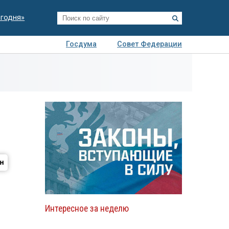
егодня»
Госдума
Совет Федерации
я
Авто
Недвижимость
Технологии
иза
Интересное за неделю