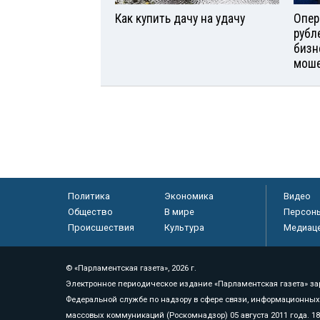
Как купить дачу на удачу
Опер
рубл
бизн
моше
Политика
Экономика
Видео
Общество
В мире
Персон
Происшествия
Культура
Медиац
© «Парламентская газета», 2026 г.
Электронное периодическое издание «Парламентская газета» за
Федеральной службе по надзору в сфере связи, информационных
массовых коммуникаций (Роскомнадзор) 05 августа 2011 года. 1