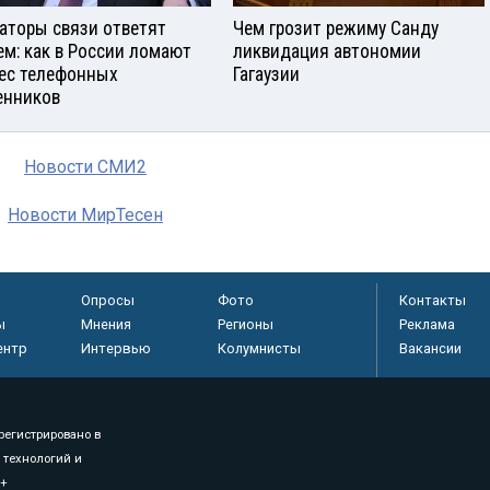
аторы связи ответят
Чем грозит режиму Санду
ем: как в России ломают
ликвидация автономии
ес телефонных
Гагаузии
нников
Новости СМИ2
Новости МирТесен
Опросы
Фото
Контакты
ы
Мнения
Регионы
Реклама
ентр
Интервью
Колумнисты
Вакансии
регистрировано в
 технологий и
8+