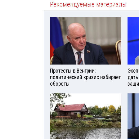
Рекомендуемые материалы
Протесты в Венгрии:
Эксп
политический кризис набирает
дать
обороты
защи