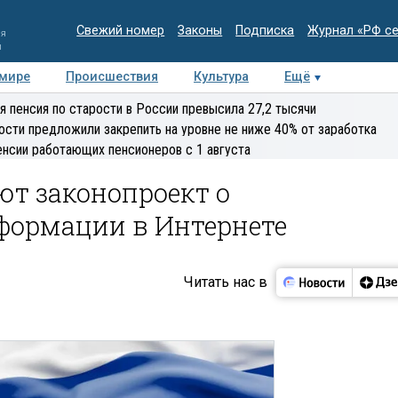
Свежий номер
Законы
Подписка
Журнал «РФ с
ия
и
 мире
Происшествия
Культура
Ещё
Медиацентр
Интервью
Колумнисты
Делова
я пенсия по старости в России превысила 27,2 тысячи
эксперт
ости предложили закрепить на уровне не ниже 40% от заработка
енсии работающих пенсионеров с 1 августа
ют законопроект о
формации в Интернете
Читать нас в