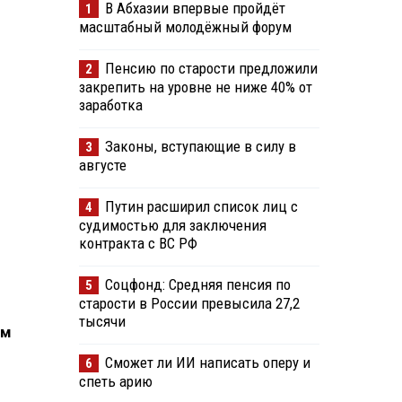
В Абхазии впервые пройдёт
1
масштабный молодёжный форум
Пенсию по старости предложили
2
закрепить на уровне не ниже 40% от
заработка
Законы, вступающие в силу в
3
августе
Путин расширил список лиц с
4
судимостью для заключения
контракта с ВС РФ
Соцфонд: Средняя пенсия по
5
старости в России превысила 27,2
тысячи
ым
Сможет ли ИИ написать оперу и
6
спеть арию