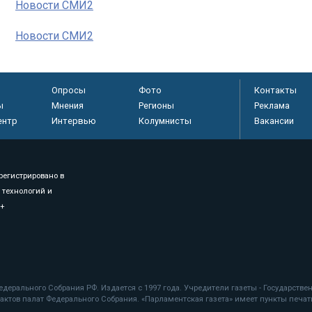
Новости СМИ2
Новости СМИ2
Опросы
Фото
Контакты
ы
Мнения
Регионы
Реклама
ентр
Интервью
Колумнисты
Вакансии
регистрировано в
 технологий и
8+
.
дерального Собрания РФ. Издается с 1997 года. Учредители газеты - Государств
ктов палат Федерального Собрания. «Парламентская газета» имеет пункты печати