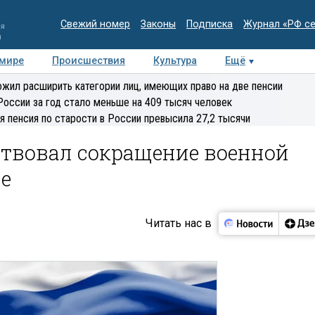
Свежий номер
Законы
Подписка
Журнал «РФ с
ия
и
 мире
Происшествия
Культура
Ещё
Медиацентр
Интервью
Колумнисты
Делова
жил расширить категории лиц, имеющих право на две пенсии
эксперт
России за год стало меньше на 409 тысяч человек
я пенсия по старости в России превысила 27,2 тысячи
твовал сокращение военной
е
Читать нас в