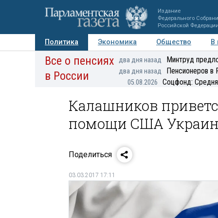
Издание
Федерального Собран
Российской Федераци
Политика
Экономика
Общество
В
Все о пенсиях
Фото
Авторы
Персоны
Мнения
Регионы
Минтруд предло
два дня назад
Пенсионеров в 
два дня назад
в России
Соцфонд: Средня
05.08.2026
Калашников приветс
помощи США Украин
Поделиться
03.03.2017 17:11