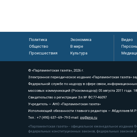
Политика
Экономика
Видео
Общество
В мире
Персон
Происшествия
Культура
Медиац
© «Парламентская газета», 2026 г.
Электронное периодическое издание «Парламентская газета» за
Федеральной службе по надзору в сфере связи, информационных
массовых коммуникаций (Роскомнадзор) 05 августа 2011 года. 1
Свидетельство о регистрации Эл № ФС77-46097
Учредитель — АНО «Парламентская газета»
Исполняющий обязанности главного редактора — Абдуллаев М.Р
Тел.: +7 (495) 637–69–79 E-mail:
pg@pnp.ru
«Парламентская газета» - официальное еженедельное издание Фе
федеральных конституционных законов, федеральных законов и а