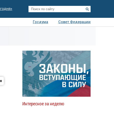
егодня»
Госдума
Совет Федерации
я
Авто
Недвижимость
Технологии
иза
Интересное за неделю