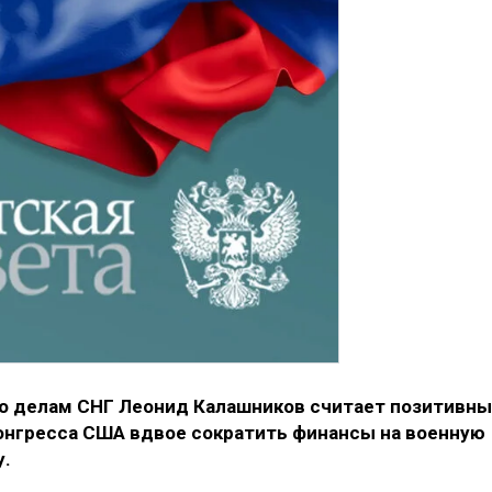
о делам СНГ Леонид Калашников считает позитивн
онгресса США вдвое сократить финансы на военную
у.