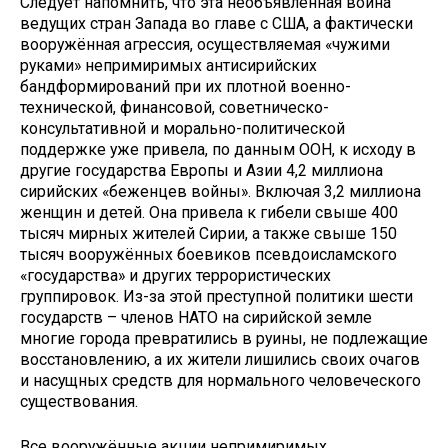
Следует напомнить, что эта необъявленная война
ведущих стран Запада во главе с США, а фактически
вооружённая агрессия, осуществляемая «чужими
руками» непримиримых антисирийских
бандформирований при их плотной военно-
технической, финансовой, советническо-
консультативной и морально-политической
поддержке уже привела, по данным ООН, к исходу в
другие государства Европы и Азии 4,2 миллиона
сирийских «беженцев войны». Включая 3,2 миллиона
женщин и детей. Она привела к гибели свыше 400
тысяч мирных жителей Сирии, а также свыше 150
тысяч вооружённых боевиков псевдоисламского
«государства» и других террористических
группировок. Из-за этой преступной политики шести
государств – членов НАТО на сирийской земле
многие города превратились в руины, не подлежащие
восстановлению, а их жители лишились своих очагов
и насущных средств для нормального человеческого
существования.
Все вооружённые акции непримиримых