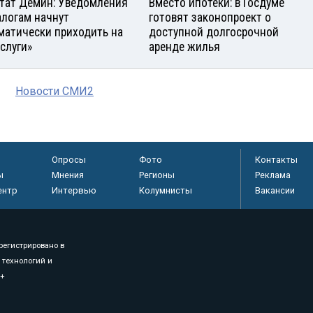
тат Демин: Уведомления
Вместо ипотеки: в Госдуме
алогам начнут
готовят законопроект о
матически приходить на
доступной долгосрочной
услуги»
аренде жилья
Новости СМИ2
Опросы
Фото
Контакты
ы
Мнения
Регионы
Реклама
ентр
Интервью
Колумнисты
Вакансии
регистрировано в
 технологий и
8+