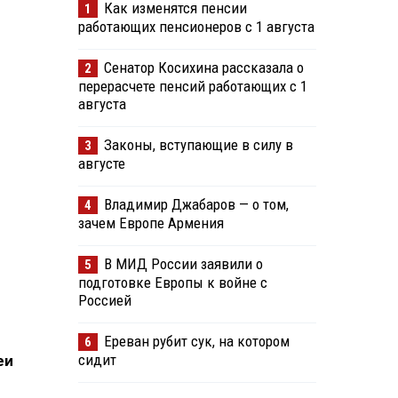
Как изменятся пенсии
1
работающих пенсионеров с 1 августа
Сенатор Косихина рассказала о
2
перерасчете пенсий работающих с 1
августа
Законы, вступающие в силу в
3
августе
Владимир Джабаров — о том,
4
зачем Европе Армения
В МИД России заявили о
5
подготовке Европы к войне с
Россией
Ереван рубит сук, на котором
6
сидит
еи