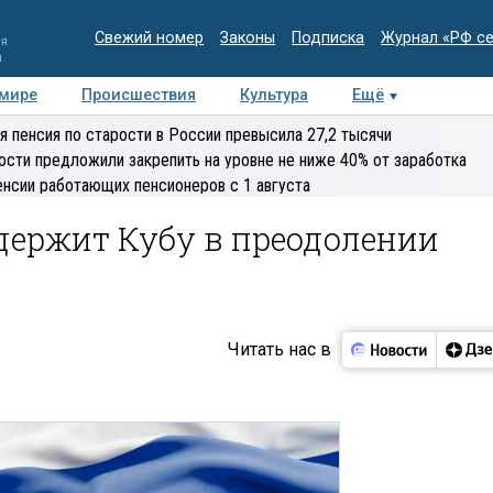
Свежий номер
Законы
Подписка
Журнал «РФ с
ия
и
 мире
Происшествия
Культура
Ещё
Медиацентр
Интервью
Колумнисты
Делова
я пенсия по старости в России превысила 27,2 тысячи
эксперт
ости предложили закрепить на уровне не ниже 40% от заработка
енсии работающих пенсионеров с 1 августа
держит Кубу в преодолении
Читать нас в