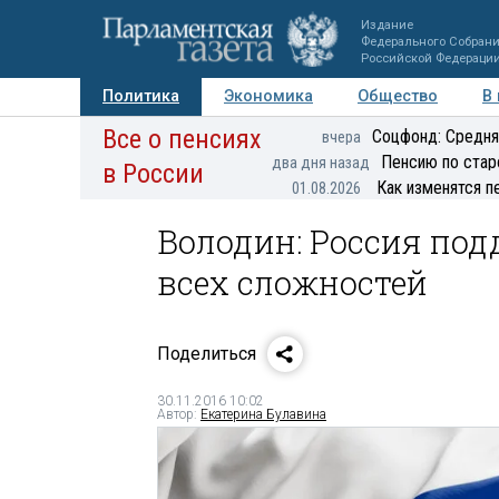
Издание
Федерального Собран
Российской Федераци
Политика
Экономика
Общество
В
Все о пенсиях
Фото
Авторы
Персоны
Мнения
Регионы
Соцфонд: Средня
вчера
Пенсию по стар
два дня назад
в России
Как изменятся п
01.08.2026
Володин: Россия под
всех сложностей
Поделиться
30.11.2016 10:02
Автор:
Екатерина Булавина