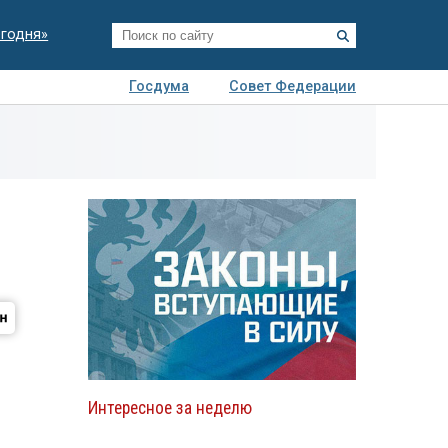
егодня»
Госдума
Совет Федерации
я
Авто
Недвижимость
Технологии
иза
Интересное за неделю