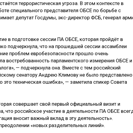
таётся террористическая угроза. В этом контексте в
оте специального представителя ОБСЕ по борьбе с
имает депутат Госдумы, экс-директор ФСБ, генерал арм
ие в подготовке сессии ПА ОБСЕ, которая пройдёт в
нко подчеркнула, что на прошедшей сессии ассамблеи
ение проблем евробезопасности прошло очень
ила востребованность парламентского измерения ОБСЕ и
ога», — подчеркнула она. Вместе с тем российский
ийскому сенатору Андрею Климову не было представлено
о это техническая ошибка», — заметила спикер Совета
оторая совершает свой первый официальный визит и
а, что российское участие в деятельности ПА ОБСЕ всег
ация вносит важный вклад в эту деятельность».
 преодолении «новых разделительных линий».