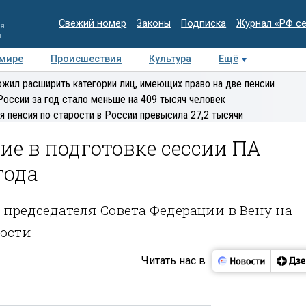
Свежий номер
Законы
Подписка
Журнал «РФ с
ия
и
 мире
Происшествия
Культура
Ещё
Медиацентр
Интервью
Колумнисты
Делова
жил расширить категории лиц, имеющих право на две пенсии
эксперт
России за год стало меньше на 409 тысяч человек
я пенсия по старости в России превысила 27,2 тысячи
ие в подготовке сессии ПА
года
 председателя Совета Федерации в Вену на
ности
Читать нас в