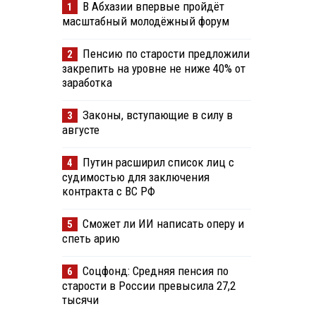
В Абхазии впервые пройдёт
1
масштабный молодёжный форум
Пенсию по старости предложили
2
закрепить на уровне не ниже 40% от
заработка
Законы, вступающие в силу в
3
августе
Путин расширил список лиц с
4
судимостью для заключения
контракта с ВС РФ
Сможет ли ИИ написать оперу и
5
спеть арию
Соцфонд: Средняя пенсия по
6
старости в России превысила 27,2
тысячи