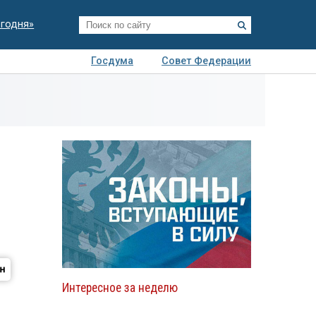
егодня»
Госдума
Совет Федерации
я
Авто
Недвижимость
Технологии
иза
Интересное за неделю