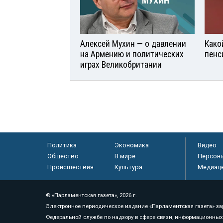
Алексей Мухин — о давлении
Како
на Армению и политических
пенс
играх Великобритании
Политика
Экономика
Видео
Общество
В мире
Персон
Происшествия
Культура
Медиац
© «Парламентская газета», 2026 г.
Электронное периодическое издание «Парламентская газета» за
Федеральной службе по надзору в сфере связи, информационных