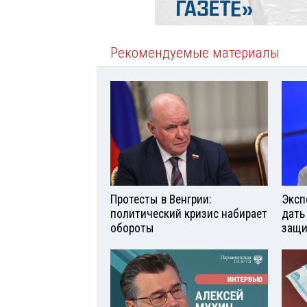
Рекомендуемые материалы
Протесты в Венгрии:
Эксп
политический кризис набирает
дать
обороты
защи