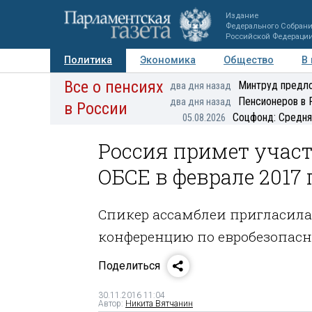
Издание
Федерального Собран
Российской Федераци
Политика
Экономика
Общество
В
Все о пенсиях
Фото
Авторы
Персоны
Мнения
Регионы
Минтруд предло
два дня назад
Пенсионеров в 
два дня назад
в России
Соцфонд: Средня
05.08.2026
Россия примет участ
ОБСЕ в феврале 2017 
Спикер ассамблеи пригласила
конференцию по евробезопас
Поделиться
30.11.2016 11:04
Автор:
Никита Вятчанин