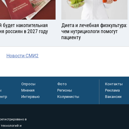
й будет накопительная
Диета и лечебная физкультура:
ия россиян в 2027 году
чем нутрициологи помогут
пациенту
Новости СМИ2
Опросы
Фото
Контакты
ы
Мнения
Регионы
Реклама
ентр
Интервью
Колумнисты
Вакансии
регистрировано в
 технологий и