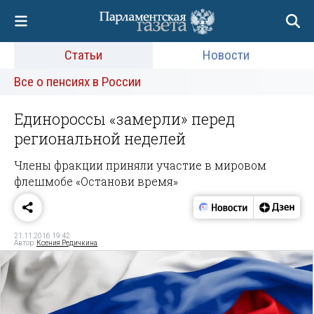
Статьи
Новости
Все о пенсиях в России
Единороссы «замерли» перед
региональной неделей
Члены фракции приняли участие в мировом
флешмобе «Останови время»
21.11.2016 19:42
Автор:
Ксения Редичкина