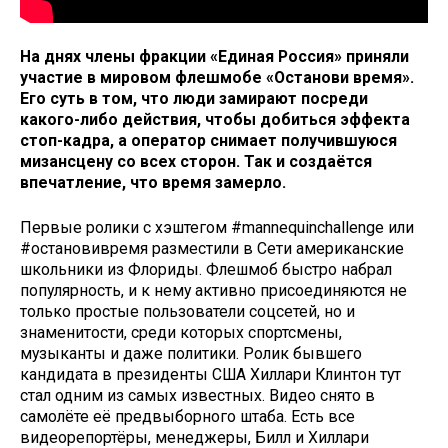
На днях члены фракции «Единая Россия» приняли
участие в мировом флешмобе «Останови время».
Его суть в том, что люди замирают посреди
какого-либо действия, чтобы добиться эффекта
стоп-кадра, а оператор снимает получившуюся
мизансцену со всех сторон. Так и создаётся
впечатление, что время замерло.
Первые ролики с хэштегом #mannequinchallenge или
#остановивремя разместили в Сети американские
школьники из Флориды. Флешмоб быстро набрал
популярность, и к нему активно присоединяются не
только простые пользователи соцсетей, но и
знаменитости, среди которых спортсмены,
музыканты и даже политики. Ролик бывшего
кандидата в президенты США Хиллари Клинтон тут
стал одним из самых известных. Видео снято в
самолёте её предвыборного штаба. Есть все
видеорепортёры, менеджеры, Билл и Хиллари