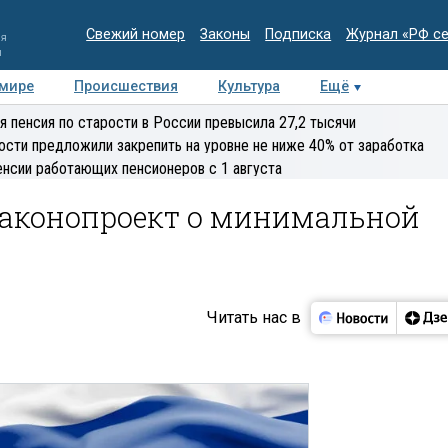
Свежий номер
Законы
Подписка
Журнал «РФ с
ия
и
 мире
Происшествия
Культура
Ещё
Медиацентр
Интервью
Колумнисты
Делова
я пенсия по старости в России превысила 27,2 тысячи
эксперт
ости предложили закрепить на уровне не ниже 40% от заработка
енсии работающих пенсионеров с 1 августа
законопроект о минимальной
Читать нас в