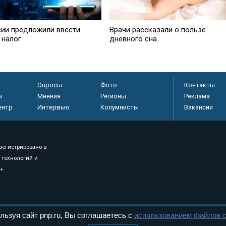
сии предложили ввести
Врачи рассказали о пользе
 налог
дневного сна
Опросы
Фото
Контакты
ы
Мнения
Регионы
Реклама
ентр
Интервью
Колумнисты
Вакансии
регистрировано в
 технологий и
8+
.
льзуя сайт pnp.ru, Вы соглашаетесь с
использованием файлов c