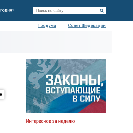
егодня»
Госдума
Совет Федерации
я
Авто
Недвижимость
Технологии
иза
Интересное за неделю