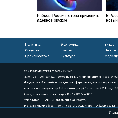
Рябков: Россия готова применить
В Рос
ядерное оружие
новый
Политика
Экономика
Видео
Общество
В мире
Персон
Происшествия
Культура
Медиац
© «Парламентская газета», 2026 г.
Электронное периодическое издание «Парламентская газета» за
Федеральной службе по надзору в сфере связи, информационных
массовых коммуникаций (Роскомнадзор) 05 августа 2011 года. 1
Свидетельство о регистрации Эл № ФС77-46097
Учредитель — АНО «Парламентская газета»
Исполняющий обязанности главного редактора — Абдуллаев М.Р
Тел.: +7 (495) 637–69–79 E-mail:
pg@pnp.ru
Испо