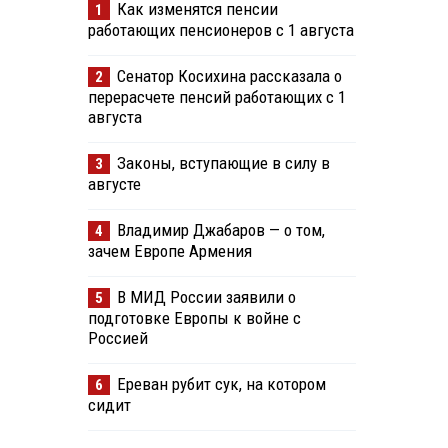
Как изменятся пенсии
1
работающих пенсионеров с 1 августа
Сенатор Косихина рассказала о
2
перерасчете пенсий работающих с 1
августа
Законы, вступающие в силу в
3
августе
Владимир Джабаров — о том,
4
зачем Европе Армения
В МИД России заявили о
5
подготовке Европы к войне с
Россией
Ереван рубит сук, на котором
6
сидит