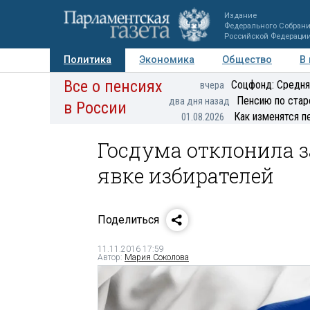
Издание
Федерального Собран
Российской Федераци
Политика
Экономика
Общество
В
Все о пенсиях
Фото
Авторы
Персоны
Мнения
Регионы
Соцфонд: Средня
вчера
Пенсию по стар
два дня назад
в России
Как изменятся п
01.08.2026
Госдума отклонила 
явке избирателей
Поделиться
11.11.2016 17:59
Автор:
Мария Соколова