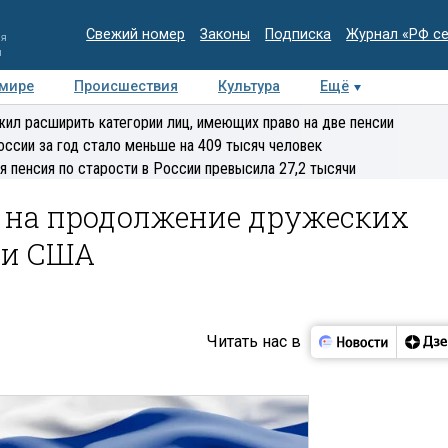
Свежий номер
Законы
Подписка
Журнал «РФ с
ия
и
 мире
Происшествия
Культура
Ещё
Медиацентр
Интервью
Колумнисты
Делова
ил расширить категории лиц, имеющих право на две пенсии
эксперт
оссии за год стало меньше на 409 тысяч человек
я пенсия по старости в России превысила 27,2 тысячи
 на продолжение дружеских
 и США
Читать нас в