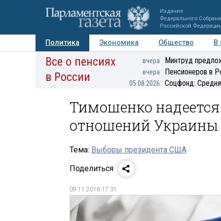
Издание
Федерального Собран
Российской Федераци
Политика
Экономика
Общество
В
Все о пенсиях
Фото
Авторы
Персоны
Мнения
Регионы
Минтруд предлож
вчера
Пенсионеров в Р
вчера
в России
Соцфонд: Средня
05.08.2026
Тимошенко надеется
отношений Украины
Тема:
Выборы президента США
Поделиться
09.11.2016 17:31