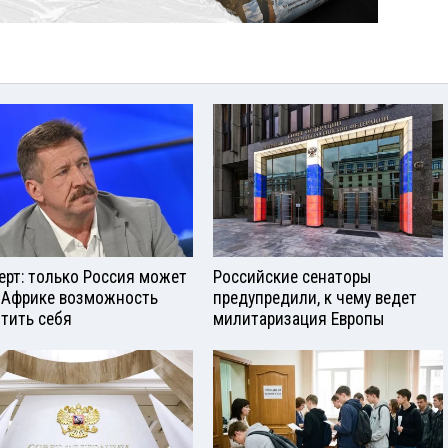
ерт: только Россия может
Российские сенаторы
 Африке возможность
предупредили, к чему ведет
тить себя
милитаризация Европы