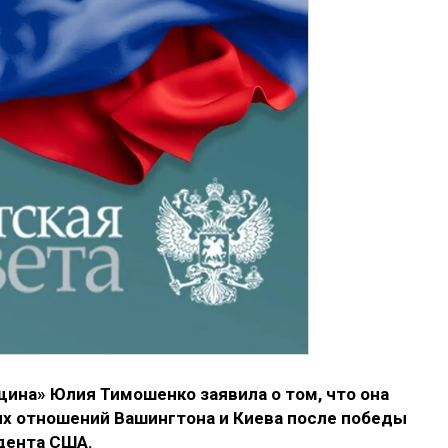
ина» Юлия Тимошенко заявила о том, что она
х отношений Вашингтона и Киева после победы
дента США.