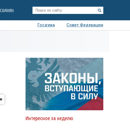
егодня»
Госдума
Совет Федерации
я
Авто
Недвижимость
Технологии
иза
Интересное за неделю