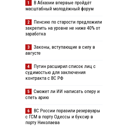
В Абхазии впервые пройдёт
1
масштабный молодёжный форум
Пенсию по старости предложили
2
закрепить на уровне не ниже 40% от
заработка
Законы, вступающие в силу в
3
августе
Путин расширил список лиц с
4
судимостью для заключения
контракта с ВС РФ
Сможет ли ИИ написать оперу и
5
спеть арию
ВС России поразили резервуары
6
с ГСМ в порту Одессы и буксир в
порту Николаева