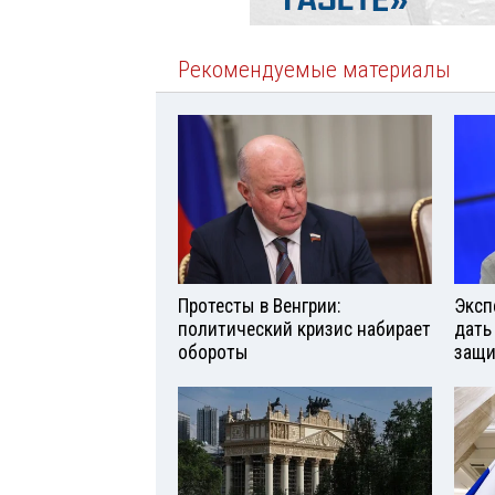
Рекомендуемые материалы
Протесты в Венгрии:
Эксп
политический кризис набирает
дать
обороты
защи