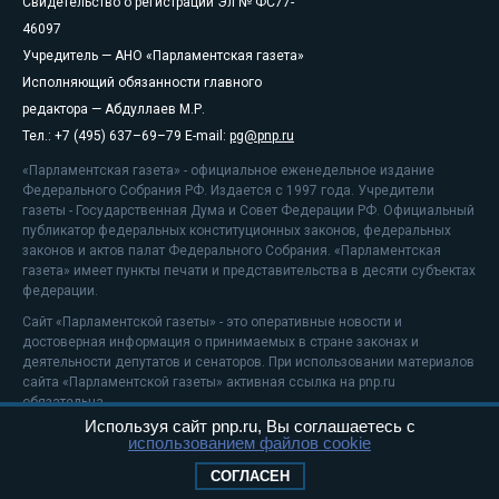
Свидетельство о регистрации Эл № ФС77-
46097
Учредитель — АНО «Парламентская газета»
Исполняющий обязанности главного
редактора — Абдуллаев М.Р.
Тел.: +7 (495) 637–69–79 E-mail:
pg@pnp.ru
«Парламентская газета» - официальное еженедельное издание
Федерального Собрания РФ. Издается с 1997 года. Учредители
газеты - Государственная Дума и Совет Федерации РФ. Официальный
публикатор федеральных конституционных законов, федеральных
законов и актов палат Федерального Собрания. «Парламентская
газета» имеет пункты печати и представительства в десяти субъектах
федерации.
Сайт «Парламентской газеты» - это оперативные новости и
достоверная информация о принимаемых в стране законах и
деятельности депутатов и сенаторов. При использовании материалов
сайта «Парламентской газеты» активная ссылка на pnp.ru
обязательна.
Используя сайт pnp.ru, Вы соглашаетесь с
На информационном ресурсе применяются
рекомендательные
использованием файлов cookie
технологии
Положение о защите персональных данных
СОГЛАСЕН