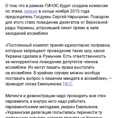
О том, что в рамках ПАЧЭС будет создана комиссия
по этике,
заявил
в конце ноября 2015 года
председатель Госдумы Сергей Нарышкин. Поводом
для этого стало поведение делегатов от Верховной
рады Украины, устроившей пикет прямо в зале
заседаний ассамблеи.
«Постоянный комитет принял единогласно поправки,
которые запрещают проведение таких шоу, какое
Украина сделала в Румынии. Есть ответственность
за некорректное поведение депутатов-членов
ассамблеи. Их могут лишать права выступать
на ассамблее. В крайних случаях можно вообще
поставить вопрос о лишении мандата в ассамблее», —
приводит слова Емельянова
ТАСС
.
Митинги и демонстрации надо проводить вне стен
парламента, а внутри него надо работать
парламентскими методами, уверен Емельянов.
«Украинская делегация попыталась перенести ту
майданную культуру, которая принята на Украине,