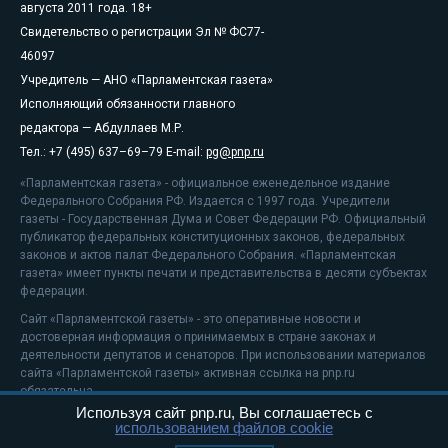
августа 2011 года. 18+
Свидетельство о регистрации Эл № ФС77-
46097
Учредитель — АНО «Парламентская газета»
Исполняющий обязанности главного
редактора — Абдуллаев М.Р.
Тел.: +7 (495) 637–69–79 E-mail:
pg@pnp.ru
«Парламентская газета» - официальное еженедельное издание
Федерального Собрания РФ. Издается с 1997 года. Учредители
газеты - Государственная Дума и Совет Федерации РФ. Официальный
публикатор федеральных конституционных законов, федеральных
законов и актов палат Федерального Собрания. «Парламентская
газета» имеет пункты печати и представительства в десяти субъектах
федерации.
Сайт «Парламентской газеты» - это оперативные новости и
достоверная информация о принимаемых в стране законах и
деятельности депутатов и сенаторов. При использовании материалов
сайта «Парламентской газеты» активная ссылка на pnp.ru
обязательна.
Используя сайт pnp.ru, Вы соглашаетесь с
На информационном ресурсе применяются
рекомендательные
использованием файлов cookie
технологии