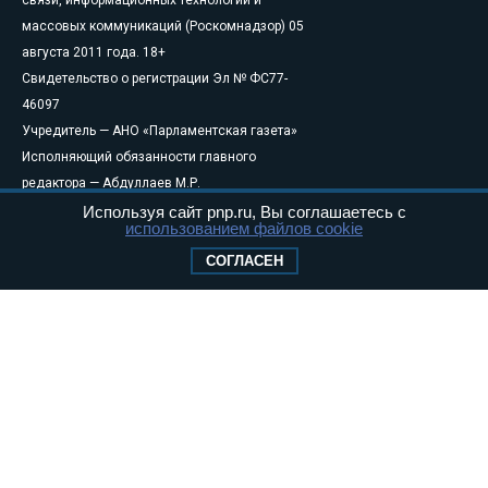
связи, информационных технологий и
массовых коммуникаций (Роскомнадзор) 05
августа 2011 года. 18+
Свидетельство о регистрации Эл № ФС77-
46097
Учредитель — АНО «Парламентская газета»
Исполняющий обязанности главного
редактора — Абдуллаев М.Р.
Тел.: +7 (495) 637–69–79 E-mail:
pg@pnp.ru
Используя сайт pnp.ru, Вы соглашаетесь с
использованием файлов cookie
«Парламентская газета» - официальное еженедельное издание
СОГЛАСЕН
Федерального Собрания РФ. Издается с 1997 года. Учредители
газеты - Государственная Дума и Совет Федерации РФ. Официальный
публикатор федеральных конституционных законов, федеральных
законов и актов палат Федерального Собрания. «Парламентская
газета» имеет пункты печати и представительства в десяти субъектах
федерации.
Сайт «Парламентской газеты» - это оперативные новости и
достоверная информация о принимаемых в стране законах и
деятельности депутатов и сенаторов. При использовании материалов
сайта «Парламентской газеты» активная ссылка на pnp.ru
обязательна.