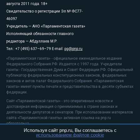
августа 2011 года. 18+
Свидетельство о регистрации Эл № ФС77-
46097
Учредитель — АНО «Парламентская газета»
Исполняющий обязанности главного
редактора — Абдуллаев М.Р.
Тел.: +7 (495) 637–69–79 E-mail:
pg@pnp.ru
«Парламентская газета» - официальное еженедельное издание
Федерального Собрания РФ. Издается с 1997 года. Учредители
газеты - Государственная Дума и Совет Федерации РФ. Официальный
публикатор федеральных конституционных законов, федеральных
законов и актов палат Федерального Собрания. «Парламентская
газета» имеет пункты печати и представительства в десяти субъектах
федерации.
Сайт «Парламентской газеты» - это оперативные новости и
достоверная информация о принимаемых в стране законах и
деятельности депутатов и сенаторов. При использовании материалов
сайта «Парламентской газеты» активная ссылка на pnp.ru
обязательна.
Используя сайт pnp.ru, Вы соглашаетесь с
На информационном ресурсе применяются
рекомендательные
использованием файлов cookie
технологии