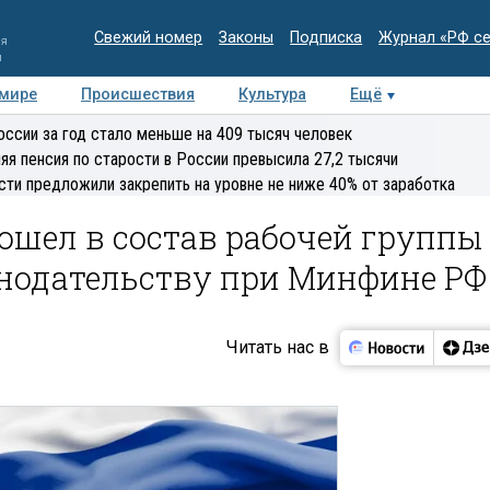
Свежий номер
Законы
Подписка
Журнал «РФ с
ия
и
 мире
Происшествия
Культура
Ещё
Медиацентр
Интервью
Колумнисты
Делова
оссии за год стало меньше на 409 тысяч человек
эксперт
яя пенсия по старости в России превысила 27,2 тысячи
сти предложили закрепить на уровне не ниже 40% от заработка
ошел в состав рабочей группы
онодательству при Минфине РФ
Читать нас в