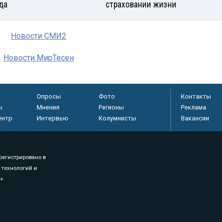
да
страховании жизни
Новости СМИ2
Новости МирТесен
Опросы
Фото
Контакты
ы
Мнения
Регионы
Реклама
ентр
Интервью
Колумнисты
Вакансии
регистрировано в
 технологий и
8+
.