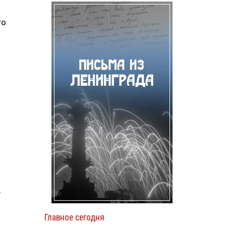
го
у
Главное сегодня