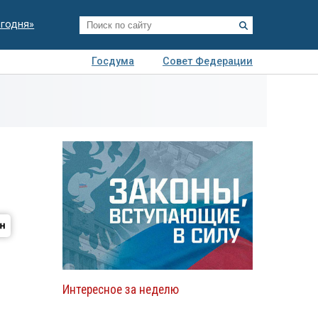
егодня»
Госдума
Совет Федерации
я
Авто
Недвижимость
Технологии
иза
Интересное за неделю