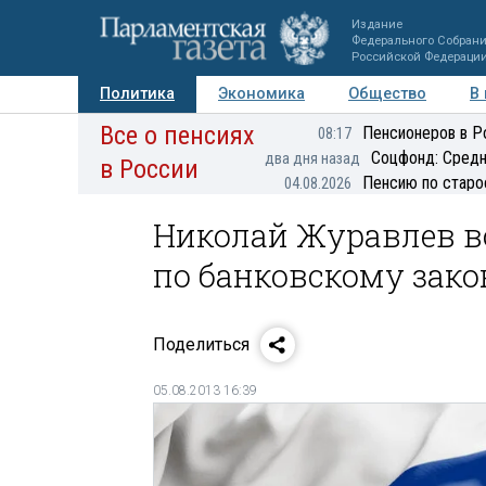
Издание
Федерального Собран
Российской Федераци
Политика
Экономика
Общество
В
Все о пенсиях
Фото
Авторы
Персоны
Мнения
Регионы
Пенсионеров в Р
08:17
Соцфонд: Средн
два дня назад
в России
Пенсию по старо
04.08.2026
Николай Журавлев в
по банковскому зак
Поделиться
05.08.2013 16:39