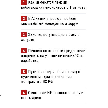
Как изменятся пенсии
1
работающих пенсионеров с 1 августа
В Абхазии впервые пройдёт
2
масштабный молодёжный форум
Законы, вступающие в силу в
3
августе
Пенсию по старости предложили
4
закрепить на уровне не ниже 40% от
заработка
Путин расширил список лиц с
5
судимостью для заключения
контракта с ВС РФ
Сможет ли ИИ написать оперу и
6
й
спеть арию